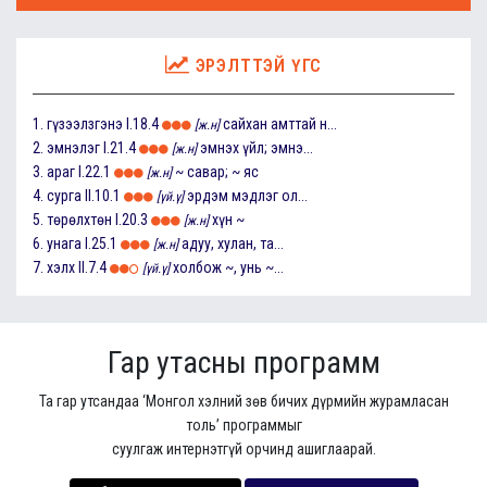
ЭРЭЛТТЭЙ ҮГС
1.
гүзээлзгэнэ
I.18.4
сайхан амттай н...
[ж.н]
2.
эмнэлэг
I.21.4
эмнэх үйл; эмнэ...
[ж.н]
3.
араг
I.22.1
~ савар; ~ яс
[ж.н]
4.
сурга
II.10.1
эрдэм мэдлэг ол...
[үй.ү]
5.
төрөлхтөн
I.20.3
хүн ~
[ж.н]
6.
унага
I.25.1
адуу, хулан, та...
[ж.н]
7.
хэлх
II.7.4
холбож ~, унь ~...
[үй.ү]
Гар утасны программ
Та гар утсандаа ‘Монгол хэлний зөв бичих дүрмийн журамласан
толь’ программыг
суулгаж интернэтгүй орчинд ашиглаарай.