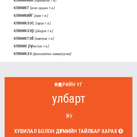
[харьяалах т.я.]
клиникт
[өгөх орших т.я.]
клиникийг
[заах т.я.]
клиникээс
[гарах т.я.]
клиникээр
[үйлдэх т.я.]
клиниктэй
[хамтрах т.я.]
клиник рүү
[чиглэх т.я.]
клиникээ
[ерөнхийлөн хамаатуулах]
ӨНӨӨДРИЙН ҮГ
улбарт
[ҮЙ.Ү]
ХУВИЛАЛ БОЛОН ДҮРМИЙН ТАЙЛБАР ХАРАХ