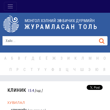
МОНГОЛ ХЭЛНИЙ ЗӨВ БИЧИХ ДҮРМИЙН
ЖУРАМЛАСАН ТОЛЬ
А
Б
В
Г
Д
Е
Ё
Ж
З
И
К
Л
М
Н
О
П
Р
С
Т
У
Ү
Ф
Х
Ц
Ч
Ш
Э
Ю
Я
клиник
I.5.4
[гад.]
ХУВИЛАЛ
клиникийн