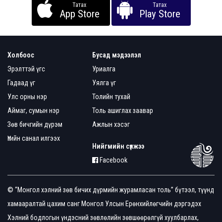
Татах
Татах
App Store
Play Store
Холбоос
Бусад мэдээлэл
Эрэлттэй үгс
Уриалга
Гадаад үг
Уялга үг
Улс орны нэр
Толийн тухай
Аймаг, сумын нэр
Толь ашиглах заавар
Зөв бичгийн дүрэм
Ажлын хэсэг
Үгийн санал илгээх
Нийгмийн сүлжээ
Facebook
© “Монгол хэлний зөв бичих дүрмийн журамласан толь” бүтээл, түүнд
хамааралтай цахим санг Монгол Улсын Ерөнхийлөгчийн дэргэдэх
Хэлний бодлогын үндэсний зөвлөлийн зөвшөөрөлгүй хуулбарлах,