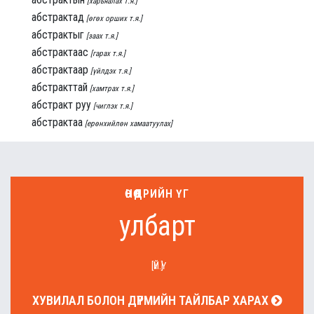
[харьяалах т.я.]
абстрактад
[өгөх орших т.я.]
абстрактыг
[заах т.я.]
абстрактаас
[гарах т.я.]
абстрактаар
[үйлдэх т.я.]
абстракттай
[хамтрах т.я.]
абстракт руу
[чиглэх т.я.]
абстрактаа
[ерөнхийлөн хамаатуулах]
ӨНӨӨДРИЙН ҮГ
улбарт
[ҮЙ.Ү]
ХУВИЛАЛ БОЛОН ДҮРМИЙН ТАЙЛБАР ХАРАХ