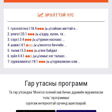
ЭРЭЛТТЭЙ ҮГС
1.
гүзээлзгэнэ
I.18.4
сайхан амттай н...
[ж.н]
2.
унага
I.25.1
адуу, хулан, та...
[ж.н]
3.
сэрх
I.3.4
гурван наснаас ...
[ж.н]
4.
шавж
I.4.1
монгол бичгийн ...
[ж.н]
5.
төлөв
I.5.3
янз байдал
[ж.н]
6.
хуйл
II.4.1
юмыг нэг талаас...
[үй.ү]
7.
сурвалжилга
I.18.1
сурвалжлан олж ...
[ж.н]
Гар утасны программ
Та гар утсандаа ‘Монгол хэлний зөв бичих дүрмийн журамласан
толь’ программыг
суулгаж интернэтгүй орчинд ашиглаарай.