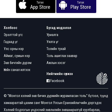
Татах
Татах
App Store
Play Store
Холбоос
Бусад мэдээлэл
Эрэлттэй үгс
Уриалга
Гадаад үг
Уялга үг
Улс орны нэр
Толийн тухай
Аймаг, сумын нэр
Толь ашиглах заавар
Зөв бичгийн дүрэм
Ажлын хэсэг
Үгийн санал илгээх
Нийгмийн сүлжээ
Facebook
© “Монгол хэлний зөв бичих дүрмийн журамласан толь” бүтээл, түүнд
хамааралтай цахим санг Монгол Улсын Ерөнхийлөгчийн дэргэдэх
Хэлний бодлогын үндэсний зөвлөлийн зөвшөөрөлгүй хуулбарлах,