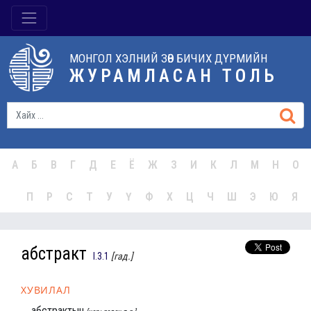
МОНГОЛ ХЭЛНИЙ ЗӨВ БИЧИХ ДҮРМИЙН
ЖУРАМЛАСАН ТОЛЬ
А
Б
В
Г
Д
Е
Ё
Ж
З
И
К
Л
М
Н
О
П
Р
С
Т
У
Ү
Ф
Х
Ц
Ч
Ш
Э
Ю
Я
абстракт
I.3.1
[гад.]
ХУВИЛАЛ
абстрактын