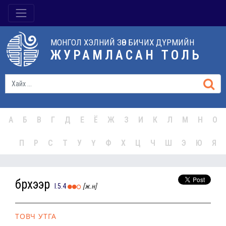
МОНГОЛ ХЭЛНИЙ ЗӨВ БИЧИХ ДҮРМИЙН
ЖУРАМЛАСАН ТОЛЬ
А
Б
В
Г
Д
Е
Ё
Ж
З
И
К
Л
М
Н
О
П
Р
С
Т
У
Ү
Ф
Х
Ц
Ч
Ш
Э
Ю
Я
бүрхээр
I.5.4
[ж.н]
ТОВЧ УТГА