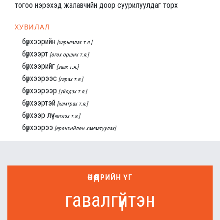
тогоо нэрэхэд жалавчийн доор суурилуулдаг торх
ХУВИЛАЛ
бүрхээрийн
[харьяалах т.я.]
бүрхээрт
[өгөх орших т.я.]
бүрхээрийг
[заах т.я.]
бүрхээрээс
[гарах т.я.]
бүрхээрээр
[үйлдэх т.я.]
бүрхээртэй
[хамтрах т.я.]
бүрхээр лүү
[чиглэх т.я.]
бүрхээрээ
[ерөнхийлөн хамаатуулах]
ӨНӨӨДРИЙН ҮГ
гавалгүйтэн