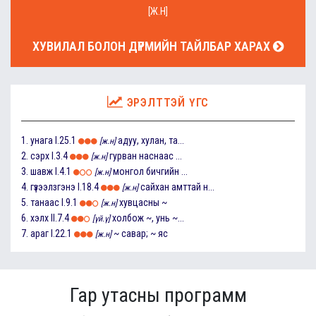
[Ж.Н]
ХУВИЛАЛ БОЛОН ДҮРМИЙН ТАЙЛБАР ХАРАХ
ЭРЭЛТТЭЙ ҮГС
1.
унага
I.25.1
адуу, хулан, та...
[ж.н]
2.
сэрх
I.3.4
гурван наснаас ...
[ж.н]
3.
шавж
I.4.1
монгол бичгийн ...
[ж.н]
4.
гүзээлзгэнэ
I.18.4
сайхан амттай н...
[ж.н]
5.
танаас
I.9.1
хувцасны ~
[ж.н]
6.
хэлх
II.7.4
холбож ~, унь ~...
[үй.ү]
7.
араг
I.22.1
~ савар; ~ яс
[ж.н]
Гар утасны программ