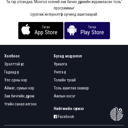
Та гар утсандаа ‘Монгол хэлний зөв бичих дүрмийн журамласан толь’
программыг
суулгаж интернэтгүй орчинд ашиглаарай.
Татах
Татах
App Store
Play Store
Холбоос
Бусад мэдээлэл
Эрэлттэй үгс
Уриалга
Гадаад үг
Уялга үг
Улс орны нэр
Толийн тухай
Аймаг, сумын нэр
Толь ашиглах заавар
Зөв бичгийн дүрэм
Ажлын хэсэг
Үгийн санал илгээх
Нийгмийн сүлжээ
Facebook