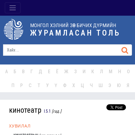
МОНГОЛ ХЭЛНИЙ ЗӨВ БИЧИХ ДҮРМИЙН
ЖУРАМЛАСАН ТОЛЬ
А
Б
В
Г
Д
Е
Ё
Ж
З
И
К
Л
М
Н
О
П
Р
С
Т
У
Ү
Ф
Х
Ц
Ч
Ш
Э
Ю
Я
кинотеатр
I.5.1
[гад.]
ХУВИЛАЛ
кинотеатрын