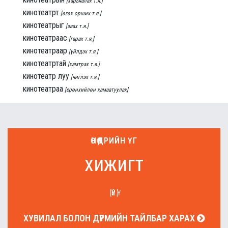
[харьяалах т.я.]
кинотеатрт
[өгөх орших т.я.]
кинотеатрыг
[заах т.я.]
кинотеатраас
[гарах т.я.]
кинотеатраар
[үйлдэх т.я.]
кинотеатртай
[хамтрах т.я.]
кинотеатр луу
[чиглэх т.я.]
кинотеатраа
[ерөнхийлөн хамаатуулах]
ӨНӨӨДРИЙН ҮГ
хижигт
[ҮЙ.Ү]
ХУВИЛАЛ БОЛОН ДҮРМИЙН ТАЙЛБАР ХАРАХ