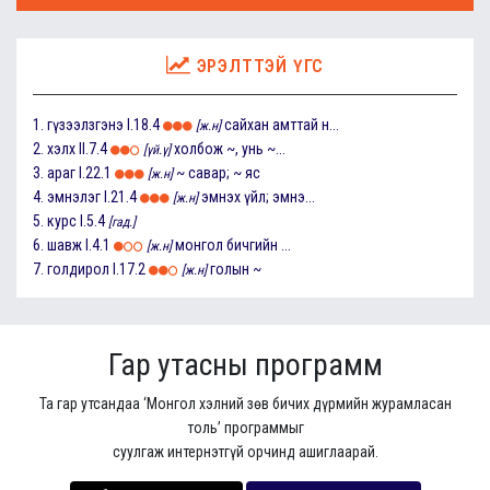
ЭРЭЛТТЭЙ ҮГС
1.
гүзээлзгэнэ
I.18.4
сайхан амттай н...
[ж.н]
2.
хэлх
II.7.4
холбож ~, унь ~...
[үй.ү]
3.
араг
I.22.1
~ савар; ~ яс
[ж.н]
4.
эмнэлэг
I.21.4
эмнэх үйл; эмнэ...
[ж.н]
5.
курс
I.5.4
[гад.]
6.
шавж
I.4.1
монгол бичгийн ...
[ж.н]
7.
голдирол
I.17.2
голын ~
[ж.н]
Гар утасны программ
Та гар утсандаа ‘Монгол хэлний зөв бичих дүрмийн журамласан
толь’ программыг
суулгаж интернэтгүй орчинд ашиглаарай.