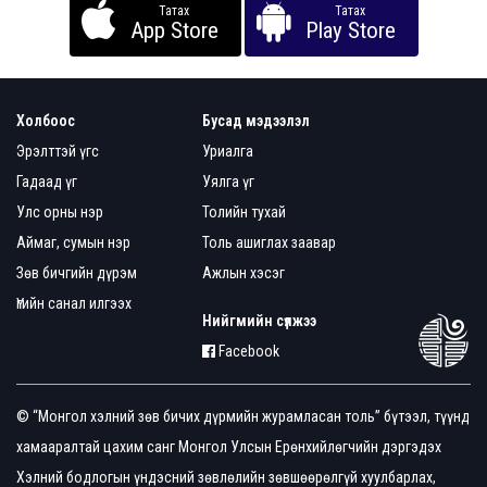
Татах
Татах
App Store
Play Store
Холбоос
Бусад мэдээлэл
Эрэлттэй үгс
Уриалга
Гадаад үг
Уялга үг
Улс орны нэр
Толийн тухай
Аймаг, сумын нэр
Толь ашиглах заавар
Зөв бичгийн дүрэм
Ажлын хэсэг
Үгийн санал илгээх
Нийгмийн сүлжээ
Facebook
© “Монгол хэлний зөв бичих дүрмийн журамласан толь” бүтээл, түүнд
хамааралтай цахим санг Монгол Улсын Ерөнхийлөгчийн дэргэдэх
Хэлний бодлогын үндэсний зөвлөлийн зөвшөөрөлгүй хуулбарлах,