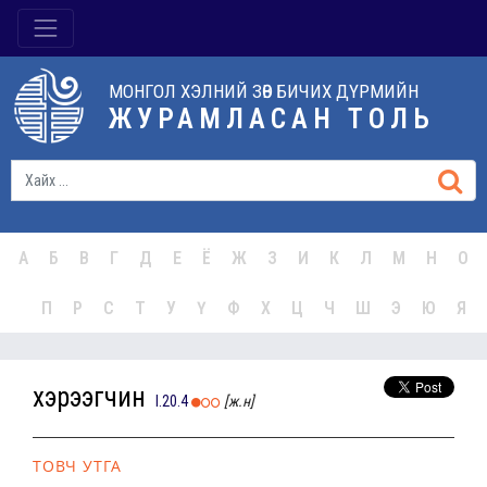
МОНГОЛ ХЭЛНИЙ ЗӨВ БИЧИХ ДҮРМИЙН
ЖУРАМЛАСАН ТОЛЬ
А
Б
В
Г
Д
Е
Ё
Ж
З
И
К
Л
М
Н
О
П
Р
С
Т
У
Ү
Ф
Х
Ц
Ч
Ш
Э
Ю
Я
хэрээгчин
I.20.4
[ж.н]
ТОВЧ УТГА