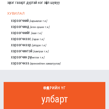
зүлэг газарт дуртай нэг зүйл шувуу
ХУВИЛАЛ
хэрээгчний
[харьяалах т.я.]
хэрээгчинд
[өгөх орших т.я.]
хэрээгчнийг
[заах т.я.]
хэрээгчнээс
[гарах т.я.]
хэрээгчнээр
[үйлдэх т.я.]
хэрээгчинтэй
[хамтрах т.я.]
хэрээгчин рүү
[чиглэх т.я.]
хэрээгчнээ
[ерөнхийлөн хамаатуулах]
ӨНӨӨДРИЙН ҮГ
улбарт