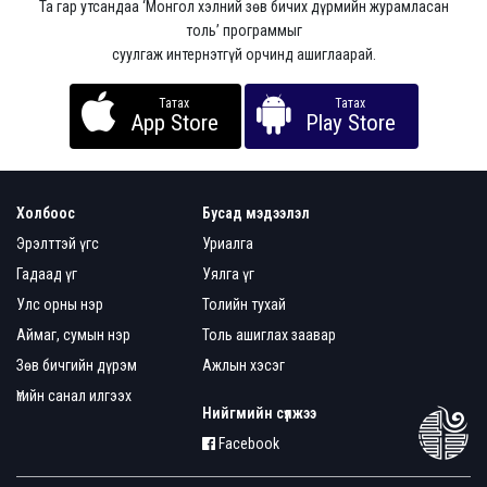
Та гар утсандаа ‘Монгол хэлний зөв бичих дүрмийн журамласан
толь’ программыг
суулгаж интернэтгүй орчинд ашиглаарай.
Татах
Татах
App Store
Play Store
Холбоос
Бусад мэдээлэл
Эрэлттэй үгс
Уриалга
Гадаад үг
Уялга үг
Улс орны нэр
Толийн тухай
Аймаг, сумын нэр
Толь ашиглах заавар
Зөв бичгийн дүрэм
Ажлын хэсэг
Үгийн санал илгээх
Нийгмийн сүлжээ
Facebook