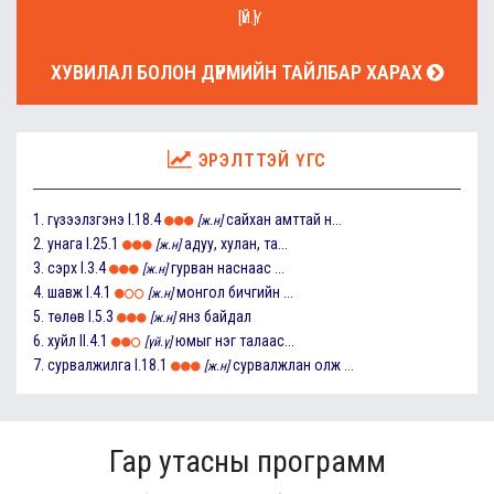
[ҮЙ.Ү]
ХУВИЛАЛ БОЛОН ДҮРМИЙН ТАЙЛБАР ХАРАХ
ЭРЭЛТТЭЙ ҮГС
1.
гүзээлзгэнэ
I.18.4
сайхан амттай н...
[ж.н]
2.
унага
I.25.1
адуу, хулан, та...
[ж.н]
3.
сэрх
I.3.4
гурван наснаас ...
[ж.н]
4.
шавж
I.4.1
монгол бичгийн ...
[ж.н]
5.
төлөв
I.5.3
янз байдал
[ж.н]
6.
хуйл
II.4.1
юмыг нэг талаас...
[үй.ү]
7.
сурвалжилга
I.18.1
сурвалжлан олж ...
[ж.н]
Гар утасны программ