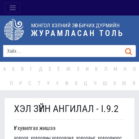
МОНГОЛ ХЭЛНИЙ ЗӨВ БИЧИХ ДҮРМИЙН
ЖУРАМЛАСАН ТОЛЬ
А
Б
В
Г
Д
Е
Ё
Ж
З
И
К
Л
М
Н
О
П
Р
С
Т
У
Ү
Ф
Х
Ц
Ч
Ш
Э
Ю
Я
ХЭЛ ЗҮЙН АНГИЛАЛ - I.9.2
Үг хувилгах жишээ
ходоод, ходоодны ходоодонд, ходоодыг, ходоодноос,