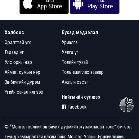
Татах
Татах
App Store
Play Store
Холбоос
Бусад мэдээлэл
Эрэлттэй үгс
Уриалга
Гадаад үг
Уялга үг
Улс орны нэр
Толийн тухай
Аймаг, сумын нэр
Толь ашиглах заавар
Зөв бичгийн дүрэм
Ажлын хэсэг
Үгийн санал илгээх
Нийгмийн сүлжээ
Facebook
© “Монгол хэлний зөв бичих дүрмийн журамласан толь” бүтээл,
түүнд хамааралтай цахим санг Монгол Улсын Ерөнхийлөгчийн