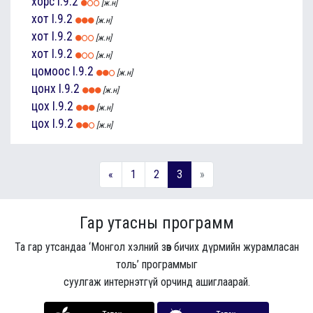
хорс
I.9.2
[ж.н]
хот
I.9.2
[ж.н]
хот
I.9.2
[ж.н]
хот
I.9.2
[ж.н]
цомоос
I.9.2
[ж.н]
цонх
I.9.2
[ж.н]
цох
I.9.2
[ж.н]
цох
I.9.2
[ж.н]
«
1
2
3
»
Гар утасны программ
Та гар утсандаа ‘Монгол хэлний зөв бичих дүрмийн журамласан
толь’ программыг
суулгаж интернэтгүй орчинд ашиглаарай.