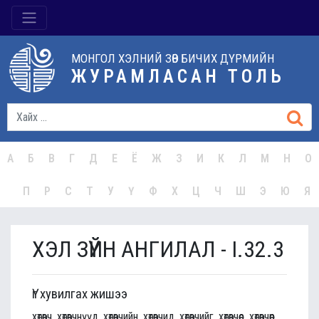
МОНГОЛ ХЭЛНИЙ ЗӨВ БИЧИХ ДҮРМИЙН
ЖУРАМЛАСАН ТОЛЬ
А
Б
В
Г
Д
Е
Ё
Ж
З
И
К
Л
М
Н
О
П
Р
С
Т
У
Ү
Ф
Х
Ц
Ч
Ш
Э
Ю
Я
ХЭЛ ЗҮЙН АНГИЛАЛ - I.32.3
Үг хувилгах жишээ
хөтөвч, хөтөвчнүүд, хөтөвчийн, хөтөвчид, хөтөвчийг, хөтөвчөөс, хөтөвчөөр,