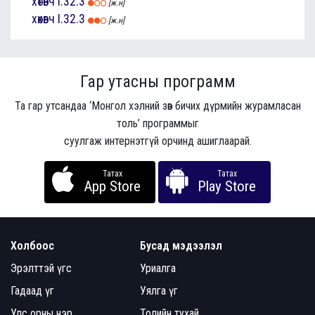
хөтөвч
I.32.3
[ж.н]
хөхөвч
I.32.3
[ж.н]
Гар утасны программ
Та гар утсандаа ‘Монгол хэлний зөв бичих дүрмийн журамласан
толь’ программыг
суулгаж интернэтгүй орчинд ашиглаарай.
Татах
Татах
App Store
Play Store
Холбоос
Бусад мэдээлэл
Эрэлттэй үгс
Уриалга
Гадаад үг
Уялга үг
Улс орны нэр
Толийн тухай