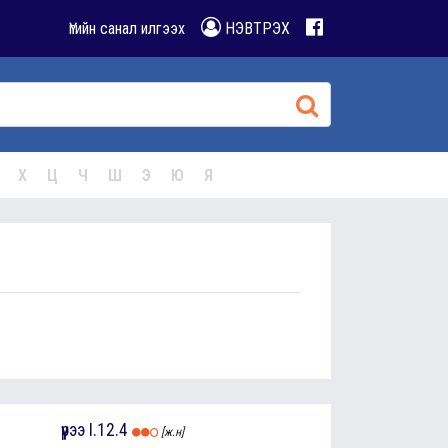
Үгийн санал илгээх
НЭВТРЭХ
Х
Ц
Ч
Ш
Э
Ю
Я
үүрээ
I.12.4
[ж.н]