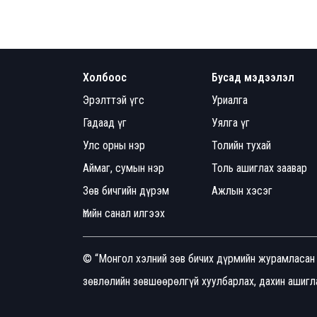
Холбоос
Бусад мэдээлэл
Эрэлттэй үгс
Уриалга
Гадаад үг
Уялга үг
Улс орны нэр
Толийн тухай
Аймаг, сумын нэр
Толь ашиглах заавар
Зөв бичгийн дүрэм
Ажлын хэсэг
Үгийн санал илгээх
© “Монгол хэлний зөв бичих дүрмийн журамласан 
зөвлөлийн зөвшөөрөлгүй хуулбарлах, дахин ашигла