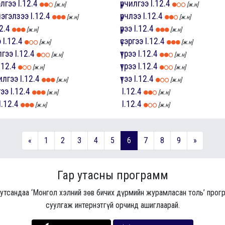
элгээ
I.12.4
үрчилгээ
I.12.4
[ж.н]
[ж.н]
нэгэлзээ
I.12.4
үрчлээ
I.12.4
[ж.н]
[ж.н]
12.4
үрээ
I.12.4
[ж.н]
[ж.н]
э
I.12.4
үсэргээ
I.12.4
[ж.н]
[ж.н]
лгээ
I.12.4
үтрээ
I.12.4
[ж.н]
[ж.н]
.12.4
үтрээ
I.12.4
[ж.н]
[ж.н]
илгээ
I.12.4
үтээ
I.12.4
[ж.н]
[ж.н]
гээ
I.12.4
I.12.4
[ж.н]
[ж.н]
I.12.4
I.12.4
[ж.н]
[ж.н]
«
1
2
3
4
5
6
7
8
9
»
Гар утасны программ
 утсандаа ‘Монгол хэлний зөв бичих дүрмийн журамласан толь’ про
суулгаж интернэтгүй орчинд ашиглаарай.