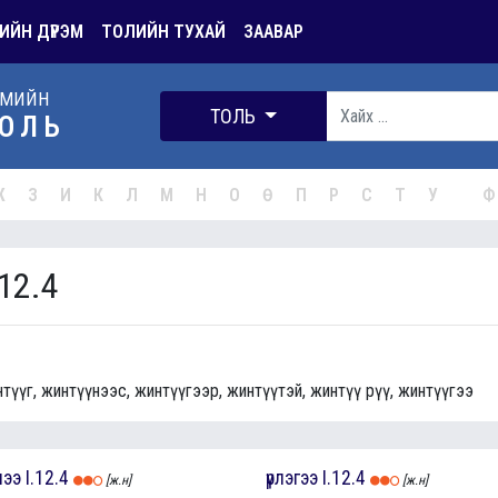
ИЙН ДҮРЭМ
ТОЛИЙН ТУХАЙ
ЗААВАР
РМИЙН
ТОЛЬ
ОЛЬ
Ж
З
И
К
Л
М
Н
О
Ө
П
Р
С
Т
У
Ф
12.4
нтүүг, жинтүүнээс, жинтүүгээр, жинтүүтэй, жинтүү рүү, жинтүүгээ
чээ
I.12.4
үрлэгээ
I.12.4
[ж.н]
[ж.н]