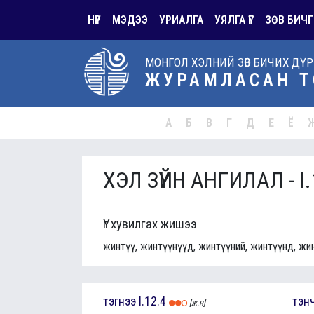
НҮҮР
МЭДЭЭ
УРИАЛГА
УЯЛГА ҮГ
ЗӨВ БИЧГ
МОНГОЛ ХЭЛНИЙ ЗӨВ БИЧИХ ДҮ
ЖУРАМЛАСАН Т
А
Б
В
Г
Д
Е
Ё
ХЭЛ ЗҮЙН АНГИЛАЛ - I.
Үг хувилгах жишээ
жинтүү, жинтүүнүүд, жинтүүний, жинтүүнд, жи
тэгнээ
I.12.4
тэн
[ж.н]