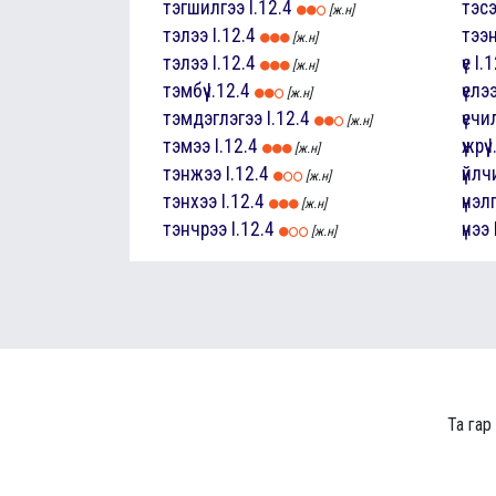
тэгшилгээ
I.12.4
тэс
[ж.н]
тэлээ
I.12.4
тээ
[ж.н]
тэлээ
I.12.4
үе
I.
[ж.н]
тэмбүү
I.12.4
үелэ
[ж.н]
тэмдэглэгээ
I.12.4
үечи
[ж.н]
тэмээ
I.12.4
үжрүү
I
[ж.н]
тэнжээ
I.12.4
үйлч
[ж.н]
тэнхээ
I.12.4
үнэл
[ж.н]
тэнчрээ
I.12.4
үнээ
[ж.н]
Та гар