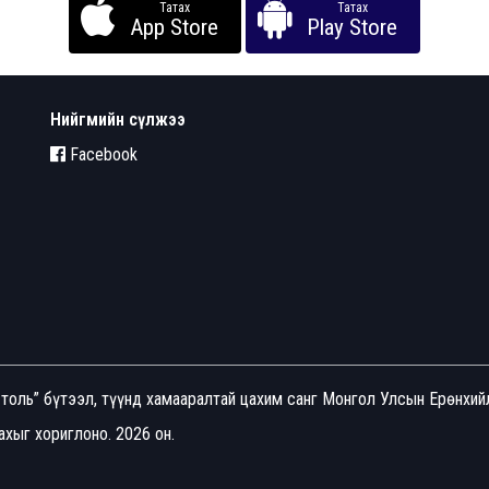
Татах
Татах
App Store
Play Store
Нийгмийн сүлжээ
Facebook
толь” бүтээл, түүнд хамааралтай цахим санг Монгол Улсын Ерөнхи
хыг хориглоно. 2026 он.