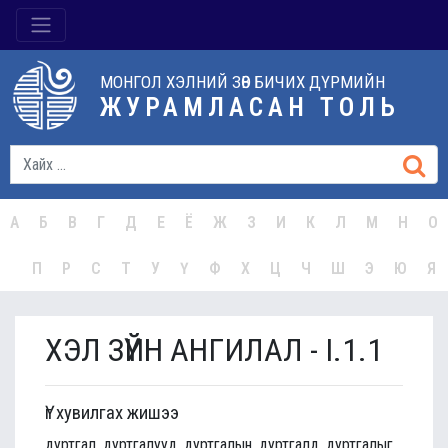
МОНГОЛ ХЭЛНИЙ ЗӨВ БИЧИХ ДҮРМИЙН
ЖУРАМЛАСАН ТОЛЬ
А
Б
В
Г
Д
Е
Ё
Ж
З
И
К
Л
М
Н
О
П
Р
С
Т
У
Ү
Ф
Х
Ц
Ч
Ш
Э
Ю
Я
ХЭЛ ЗҮЙН АНГИЛАЛ - I.1.1
Үг хувилгах жишээ
дуртгал, дуртгалууд, дуртгалын, дуртгалд, дуртгалыг,