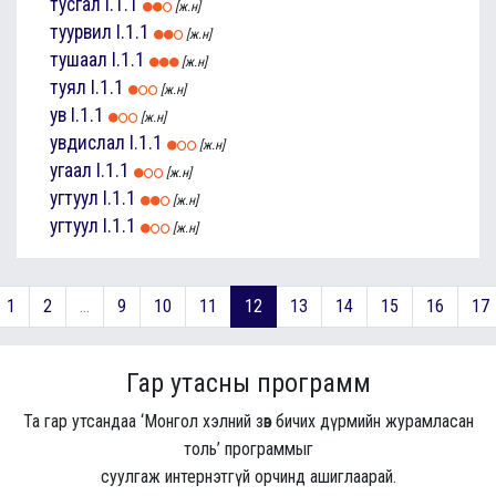
тусгал
I.1.1
[ж.н]
туурвил
I.1.1
[ж.н]
тушаал
I.1.1
[ж.н]
туял
I.1.1
[ж.н]
ув
I.1.1
[ж.н]
увдислал
I.1.1
[ж.н]
угаал
I.1.1
[ж.н]
угтуул
I.1.1
[ж.н]
угтуул
I.1.1
[ж.н]
1
2
...
9
10
11
12
13
14
15
16
17
Гар утасны программ
Та гар утсандаа ‘Монгол хэлний зөв бичих дүрмийн журамласан
толь’ программыг
суулгаж интернэтгүй орчинд ашиглаарай.