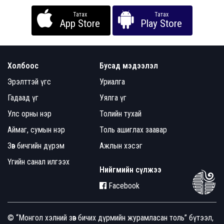
Татах
Татах
App Store
Play Store
Холбоос
Бусад мэдээлэл
Эрэлттэй үгс
Уриалга
Гадаад үг
Уялга үг
Улс орны нэр
Толийн тухай
Аймаг, сумын нэр
Толь ашиглах заавар
Зөв бичгийн дүрэм
Ажлын хэсэг
Үгийн санал илгээх
Нийгмийн сүлжээ
Facebook
© “Монгол хэлний зөв бичих дүрмийн журамласан толь” бүтээл,