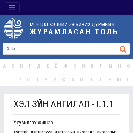
МОНГОЛ ХЭЛНИЙ ЗӨВ БИЧИХ ДҮРМИЙН
ЖУРАМЛАСАН ТОЛЬ
А
Б
В
Г
Д
Е
Ё
Ж
З
И
К
Л
М
Н
О
П
Р
С
Т
У
Ү
Ф
Х
Ц
Ч
Ш
Э
Ю
Я
ХЭЛ ЗҮЙН АНГИЛАЛ - I.1.1
Үг хувилгах жишээ
дуртгал, дуртгалууд, дуртгалын, дуртгалд, дуртгалыг,