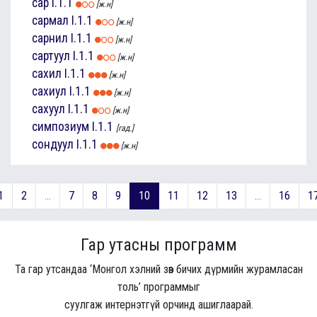
сар
I.1.1
[ж.н]
сармал
I.1.1
[ж.н]
сарнил
I.1.1
[ж.н]
сартуул
I.1.1
[ж.н]
сахил
I.1.1
[ж.н]
сахиул
I.1.1
[ж.н]
сахуул
I.1.1
[ж.н]
симпозиум
I.1.1
[гад.]
сондуул
I.1.1
[ж.н]
1
2
...
7
8
9
10
11
12
13
...
16
1
Гар утасны программ
Та гар утсандаа ‘Монгол хэлний зөв бичих дүрмийн журамласан
толь’ программыг
суулгаж интернэтгүй орчинд ашиглаарай.