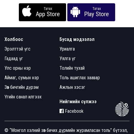
Татах
Татах
App Store
Play Store
Холбоос
Бусад мэдээлэл
Эрэлттэй үгс
Уриалга
Гадаад үг
Уялга үг
Улс орны нэр
Толийн тухай
Аймаг, сумын нэр
Толь ашиглах заавар
Зөв бичгийн дүрэм
Ажлын хэсэг
Үгийн санал илгээх
Нийгмийн сүлжээ
Facebook
© “Монгол хэлний зөв бичих дүрмийн журамласан толь” бүтээл,