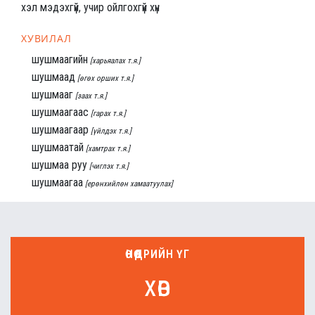
хэл мэдэхгүй, учир ойлгохгүй хүн
ХУВИЛАЛ
шушмаагийн
[харьяалах т.я.]
шушмаад
[өгөх орших т.я.]
шушмааг
[заах т.я.]
шушмаагаас
[гарах т.я.]
шушмаагаар
[үйлдэх т.я.]
шушмаатай
[хамтрах т.я.]
шушмаа руу
[чиглэх т.я.]
шушмаагаа
[ерөнхийлөн хамаатуулах]
ӨНӨӨДРИЙН ҮГ
хөв