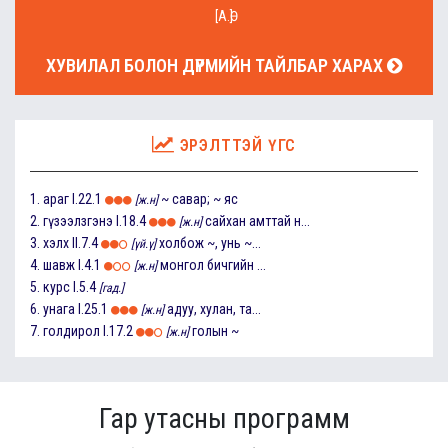
[А.Ө]
ХУВИЛАЛ БОЛОН ДҮРМИЙН ТАЙЛБАР ХАРАХ
ЭРЭЛТТЭЙ ҮГС
1.
араг
I.22.1
~ савар; ~ яс
[ж.н]
2.
гүзээлзгэнэ
I.18.4
сайхан амттай н...
[ж.н]
3.
хэлх
II.7.4
холбож ~, унь ~...
[үй.ү]
4.
шавж
I.4.1
монгол бичгийн ...
[ж.н]
5.
курс
I.5.4
[гад.]
6.
унага
I.25.1
адуу, хулан, та...
[ж.н]
7.
голдирол
I.17.2
голын ~
[ж.н]
Гар утасны программ