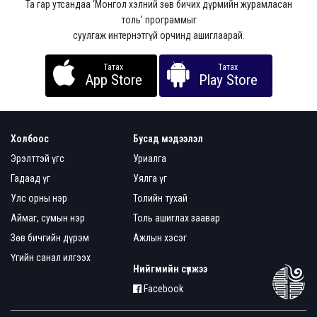
Та гар утсандаа ‘Монгол хэлний зөв бичих дүрмийн журамласан
толь’ программыг
суулгаж интернэтгүй орчинд ашиглаарай.
Татах
Татах
App Store
Play Store
Холбоос
Бусад мэдээлэл
Эрэлттэй үгс
Уриалга
Гадаад үг
Уялга үг
Улс орны нэр
Толийн тухай
Аймаг, сумын нэр
Толь ашиглах заавар
Зөв бичгийн дүрэм
Ажлын хэсэг
Үгийн санал илгээх
Нийгмийн сүлжээ
Facebook