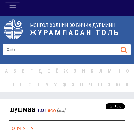
МОНГОЛ ХЭЛНИЙ ЗӨВ БИЧИХ ДҮРМИЙН
ЖУРАМЛАСАН ТОЛЬ
А
Б
В
Г
Д
Е
Ё
Ж
З
И
К
Л
М
Н
О
П
Р
С
Т
У
Ү
Ф
Х
Ц
Ч
Ш
Э
Ю
Я
шушмаа
I.30.1
[ж.н]
ТОВЧ УТГА