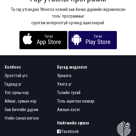
Та гар утсандаа ‘Монгол хэлний зөв бичих дүрмийн журамласан
толь’ программыг
суулгаж интернэтгүй орчинд ашиглаарай.
Татах
Татах
App Store
Play Store
Холбоос
Бусад мэдээлэл
Эрэлттэй үгс
Уриалга
Гадаад үг
Уялга үг
Улс орны нэр
Толийн тухай
Аймаг, сумын нэр
Толь ашиглах заавар
Зөв бичгийн дүрэм
Ажлын хэсэг
Үгийн санал илгээх
Нийгмийн сүлжээ
Facebook