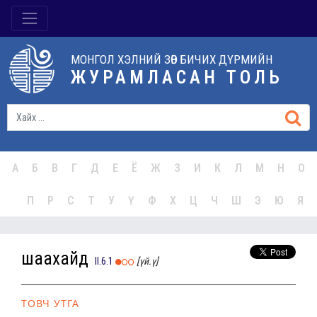
МОНГОЛ ХЭЛНИЙ ЗӨВ БИЧИХ ДҮРМИЙН
ЖУРАМЛАСАН ТОЛЬ
А
Б
В
Г
Д
Е
Ё
Ж
З
И
К
Л
М
Н
О
П
Р
С
Т
У
Ү
Ф
Х
Ц
Ч
Ш
Э
Ю
Я
шаахайд
II.6.1
[үй.ү]
ТОВЧ УТГА