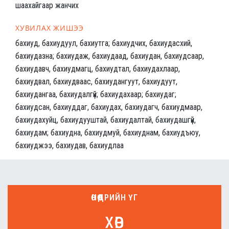
шаахайгаар жанчих
ХУВИЛАХ ЖИШЭЭ
бахиуд, бахиудуул, бахиутга; бахиудчих, бахиудасхий,
бахиудазна; бахиудаж, бахиудаад, бахиудан, бахиудсаар,
бахиудавч, бахиудмагц, бахиудтал, бахиудахлаар,
бахиудвал, бахиудваас, бахиудангуут, бахиудуут,
бахиудангаа, бахиудалгүй; бахиудахаар; бахиудаг;
бахиудсан, бахиуддаг, бахиудах, бахиудагч, бахиудмаар,
бахиудахуйц, бахиудууштай, бахиудалтай, бахиудашгүй,
бахиудам; бахиудна, бахиудмуй, бахиуднам, бахиудъюу,
бахиуджээ, бахиудав, бахиудлаа
ӨНӨӨДРИЙН ҮГ
хөв