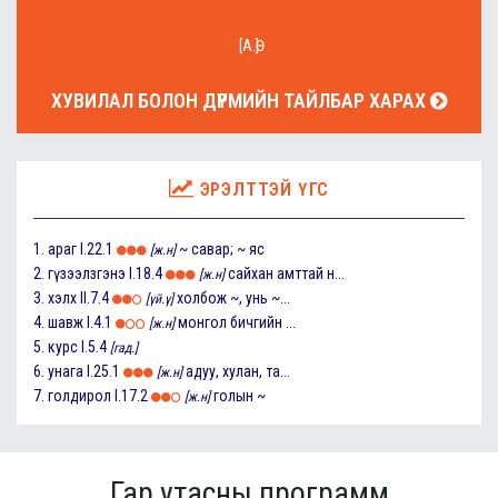
[А.Ө]
ХУВИЛАЛ БОЛОН ДҮРМИЙН ТАЙЛБАР ХАРАХ
ЭРЭЛТТЭЙ ҮГС
1.
араг
I.22.1
~ савар; ~ яс
[ж.н]
2.
гүзээлзгэнэ
I.18.4
сайхан амттай н...
[ж.н]
3.
хэлх
II.7.4
холбож ~, унь ~...
[үй.ү]
4.
шавж
I.4.1
монгол бичгийн ...
[ж.н]
5.
курс
I.5.4
[гад.]
6.
унага
I.25.1
адуу, хулан, та...
[ж.н]
7.
голдирол
I.17.2
голын ~
[ж.н]
Гар утасны программ