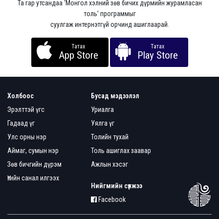
Та гар утсандаа ‘Монгол хэлний зөв бичих дүрмийн журамласан
толь’ программыг
суулгаж интернэтгүй орчинд ашиглаарай.
Татах
Татах
App Store
Play Store
Холбоос
Бусад мэдээлэл
Эрэлттэй үгс
Уриалга
Гадаад үг
Уялга үг
Улс орны нэр
Толийн тухай
Аймаг, сумын нэр
Толь ашиглах заавар
Зөв бичгийн дүрэм
Ажлын хэсэг
Үгийн санал илгээх
Нийгмийн сүлжээ
Facebook