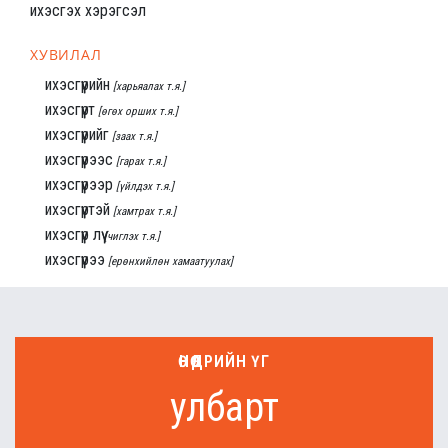
ихэсгэх хэрэгсэл
ХУВИЛАЛ
ихэсгүүрийн
[харьяалах т.я.]
ихэсгүүрт
[өгөх орших т.я.]
ихэсгүүрийг
[заах т.я.]
ихэсгүүрээс
[гарах т.я.]
ихэсгүүрээр
[үйлдэх т.я.]
ихэсгүүртэй
[хамтрах т.я.]
ихэсгүүр лүү
[чиглэх т.я.]
ихэсгүүрээ
[ерөнхийлөн хамаатуулах]
ӨНӨӨДРИЙН ҮГ
улбарт