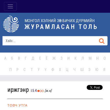
МОНГОЛ ХЭЛНИЙ ЗӨВ БИЧИХ ДҮРМИЙН
ЖУРАМЛАСАН ТОЛЬ
А
Б
В
Г
Д
Е
Ё
Ж
З
И
К
Л
М
Н
О
П
Р
С
Т
У
Ү
Ф
Х
Ц
Ч
Ш
Э
Ю
Я
иржгэнүүр
I.5.4
[ж.н]
ТОВЧ УТГА