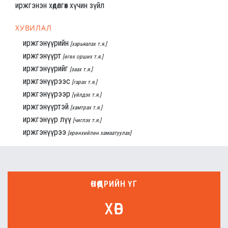
иржгэнэн хөдөлгөх хүчин зүйл
ХУВИЛАЛ
иржгэнүүрийн
[харьяалах т.я.]
иржгэнүүрт
[өгөх орших т.я.]
иржгэнүүрийг
[заах т.я.]
иржгэнүүрээс
[гарах т.я.]
иржгэнүүрээр
[үйлдэх т.я.]
иржгэнүүртэй
[хамтрах т.я.]
иржгэнүүр лүү
[чиглэх т.я.]
иржгэнүүрээ
[ерөнхийлөн хамаатуулах]
ӨНӨӨДРИЙН ҮГ
хөв