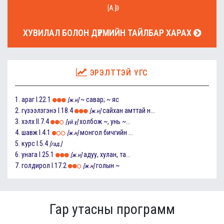
[А.Ө]
ХУВИЛАЛ БОЛОН ДҮРМИЙН ТАЙЛБАР ХАРАХ
ЭРЭЛТТЭЙ ҮГС
1.
араг
I.22.1
~ савар; ~ яс
[ж.н]
2.
гүзээлзгэнэ
I.18.4
сайхан амттай н...
[ж.н]
3.
хэлх
II.7.4
холбож ~, унь ~...
[үй.ү]
4.
шавж
I.4.1
монгол бичгийн ...
[ж.н]
5.
курс
I.5.4
[гад.]
6.
унага
I.25.1
адуу, хулан, та...
[ж.н]
7.
голдирол
I.17.2
голын ~
[ж.н]
Гар утасны программ