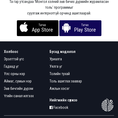
Та гар утсандаа ‘Монгол хэлний зөв бичих дүрмийн журамласан
толь’ программыг
суулгаж интернэтгүй орчинд ашиглаарай.
Татах
Татах
App Store
Play Store
Холбоос
Бусад мэдээлэл
Эрэлттэй үгс
Уриалга
Гадаад үг
Уялга үг
Улс орны нэр
Толийн тухай
Аймаг, сумын нэр
Толь ашиглах заавар
Зөв бичгийн дүрэм
Ажлын хэсэг
Үгийн санал илгээх
Нийгмийн сүлжээ
Facebook