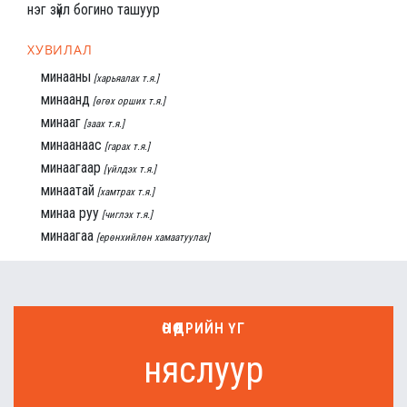
нэг зүйл богино ташуур
ХУВИЛАЛ
минааны
[харьяалах т.я.]
минаанд
[өгөх орших т.я.]
минааг
[заах т.я.]
минаанаас
[гарах т.я.]
минаагаар
[үйлдэх т.я.]
минаатай
[хамтрах т.я.]
минаа руу
[чиглэх т.я.]
минаагаа
[ерөнхийлөн хамаатуулах]
ӨНӨӨДРИЙН ҮГ
няслуур