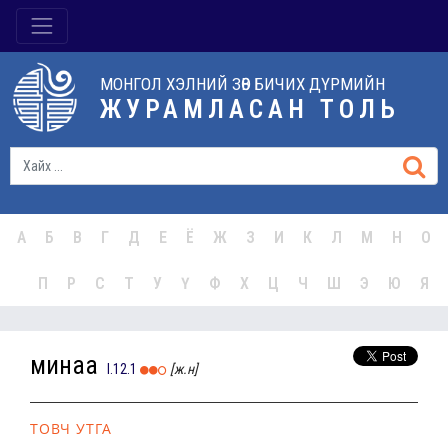
МОНГОЛ ХЭЛНИЙ ЗӨВ БИЧИХ ДҮРМИЙН
ЖУРАМЛАСАН ТОЛЬ
А
Б
В
Г
Д
Е
Ё
Ж
З
И
К
Л
М
Н
О
П
Р
С
Т
У
Ү
Ф
Х
Ц
Ч
Ш
Э
Ю
Я
минаа
I.12.1
[ж.н]
ТОВЧ УТГА