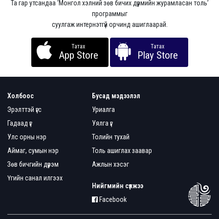
Та гар утсандаа ‘Монгол хэлний зөв бичих дүрмийн журамласан толь’
программыг
суулгаж интернэтгүй орчинд ашиглаарай.
Татах
Татах
App Store
Play Store
Холбоос
Бусад мэдээлэл
Эрэлттэй үгс
Уриалга
Гадаад үг
Уялга үг
Улс орны нэр
Толийн тухай
Аймаг, сумын нэр
Толь ашиглах заавар
Зөв бичгийн дүрэм
Ажлын хэсэг
Үгийн санал илгээх
Нийгмийн сүлжээ
Facebook