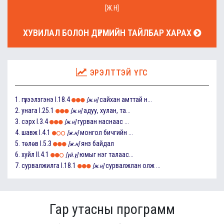
[Ж.Н]
ХУВИЛАЛ БОЛОН ДҮРМИЙН ТАЙЛБАР ХАРАХ
ЭРЭЛТТЭЙ ҮГС
1.
гүзээлзгэнэ
I.18.4
сайхан амттай н...
[ж.н]
2.
унага
I.25.1
адуу, хулан, та...
[ж.н]
3.
сэрх
I.3.4
гурван наснаас ...
[ж.н]
4.
шавж
I.4.1
монгол бичгийн ...
[ж.н]
5.
төлөв
I.5.3
янз байдал
[ж.н]
6.
хуйл
II.4.1
юмыг нэг талаас...
[үй.ү]
7.
сурвалжилга
I.18.1
сурвалжлан олж ...
[ж.н]
Гар утасны программ