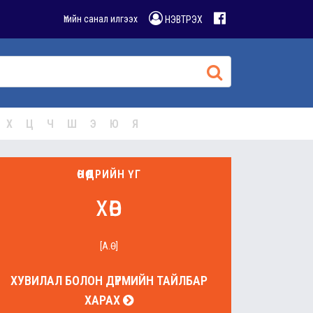
Үгийн санал илгээх
НЭВТРЭХ
Х
Ц
Ч
Ш
Э
Ю
Я
ӨНӨӨДРИЙН ҮГ
хөв
[А.Ө]
ХУВИЛАЛ БОЛОН ДҮРМИЙН ТАЙЛБАР
ХАРАХ