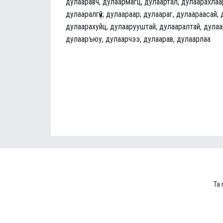
дулааравч, дулаармагц, дулаартал, дулаарахлаар
дулааралгүй; дулаараар; дулаараг, дулаараасай;
дулаарахуйц, дулаарууштай, дулааралтай, дулаа
дулааръюу, дулаарчээ, дулаарав, дулаарлаа
Та 