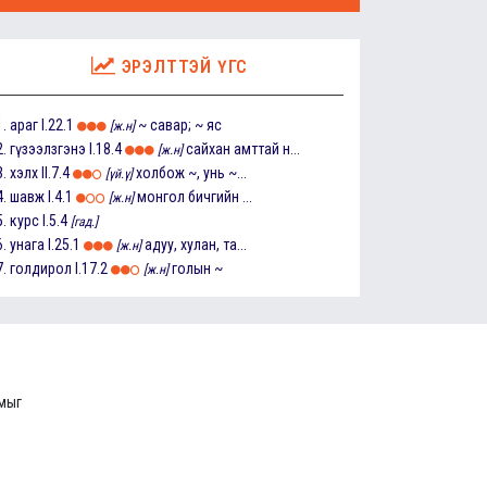
ЭРЭЛТТЭЙ ҮГС
1.
араг
I.22.1
~ савар; ~ яс
[ж.н]
2.
гүзээлзгэнэ
I.18.4
сайхан амттай н...
[ж.н]
3.
хэлх
II.7.4
холбож ~, унь ~...
[үй.ү]
4.
шавж
I.4.1
монгол бичгийн ...
[ж.н]
5.
курс
I.5.4
[гад.]
6.
унага
I.25.1
адуу, хулан, та...
[ж.н]
7.
голдирол
I.17.2
голын ~
[ж.н]
ммыг