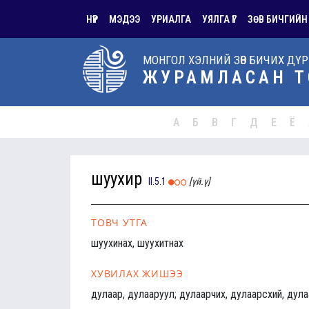
НҮҮР
МЭДЭЭ
УРИАЛГА
УЯЛГА ҮГ
ЗӨВ БИЧГИЙН
МОНГОЛ ХЭЛНИЙ ЗӨВ БИЧИХ ДҮ
ЖУРАМЛАСАН Т
А
Б
В
Г
Д
Е
Ё
шуухир
II.5.1
[үй.ү]
ТОВЧ УТГА
шуухинах, шуухитнах
ХУВИЛАХ ЖИШЭЭ
дулаар, дулааруул; дулаарчих, дулаарсхий, дула