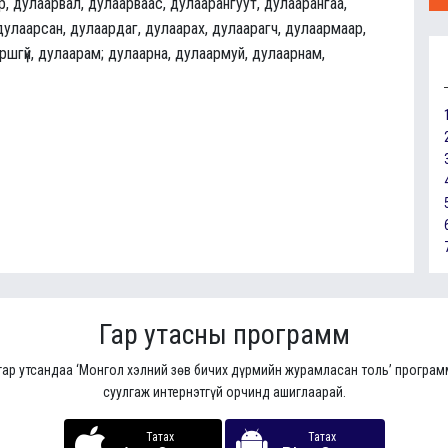
, дулаарвал, дулаарваас, дулаарангуут, дулаарангаа,
 дулаарсан, дулаардаг, дулаарах, дулаарагч, дулаармаар,
ршгүй, дулаарам; дулаарна, дулаармуй, дулаарнам,
Гар утасны программ
гар утсандаа ‘Монгол хэлний зөв бичих дүрмийн журамласан толь’ програ
суулгаж интернэтгүй орчинд ашиглаарай.
Татах
Татах