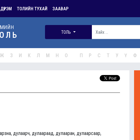
 ДҮРЭМ
ТОЛИЙН ТУХАЙ
ЗААВАР
РМИЙН
ТОЛЬ
ОЛЬ
Ж
З
И
К
Л
М
Н
О
П
Р
С
Т
У
Ү
Ф
арзна, дулаарч, дулаараад, дулааран, дулаарсаар,