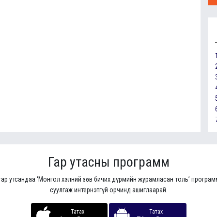
Гар утасны программ
гар утсандаа ‘Монгол хэлний зөв бичих дүрмийн журамласан толь’ програ
суулгаж интернэтгүй орчинд ашиглаарай.
Татах
Татах