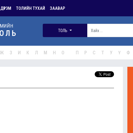
 ДҮРЭМ
ТОЛИЙН ТУХАЙ
ЗААВАР
РМИЙН
ТОЛЬ
ОЛЬ
Ж
З
И
К
Л
М
Н
О
П
Р
С
Т
У
Ү
Ф