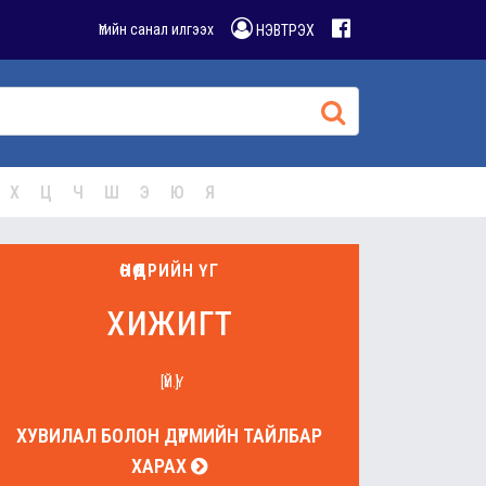
Үгийн санал илгээх
НЭВТРЭХ
Х
Ц
Ч
Ш
Э
Ю
Я
ӨНӨӨДРИЙН ҮГ
хижигт
[ҮЙ.Ү]
ХУВИЛАЛ БОЛОН ДҮРМИЙН ТАЙЛБАР
ХАРАХ