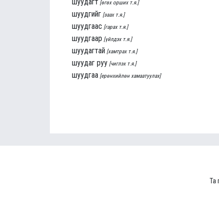
шуудагт
[өгөх орших т.я.]
шуудгийг
[заах т.я.]
шуудгаас
[гарах т.я.]
шуудгаар
[үйлдэх т.я.]
шуудагтай
[хамтрах т.я.]
шуудаг руу
[чиглэх т.я.]
шуудгаа
[ерөнхийлөн хамаатуулах]
Та 