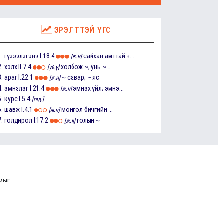
ЭРЭЛТТЭЙ ҮГС
1.
гүзээлзгэнэ
I.18.4
сайхан амттай н...
[ж.н]
2.
хэлх
II.7.4
холбож ~, унь ~...
[үй.ү]
3.
араг
I.22.1
~ савар; ~ яс
[ж.н]
4.
эмнэлэг
I.21.4
эмнэх үйл; эмнэ...
[ж.н]
5.
курс
I.5.4
[гад.]
6.
шавж
I.4.1
монгол бичгийн ...
[ж.н]
7.
голдирол
I.17.2
голын ~
[ж.н]
ммыг