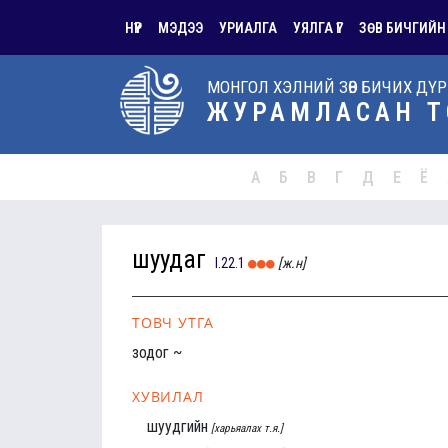
НҮҮР
МЭДЭЭ
УРИАЛГА
УЯЛГА ҮГ
ЗӨВ БИЧГИЙН
МОНГОЛ ХЭЛНИЙ ЗӨВ БИЧИХ ДҮ
ЖУРАМЛАСАН Т
А
Б
В
Г
Д
Е
Ё
шуудаг
I.22.1
[ж.н]
ТОВЧ УТГА
зодог ~
ХУВИЛАЛ
шуудгийн
[харьяалах т.я.]