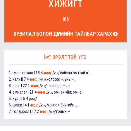
хижигт
[ҮЙ.Ү]
ХУВИЛАЛ БОЛОН ДҮРМИЙН ТАЙЛБАР ХАРАХ
ЭРЭЛТТЭЙ ҮГС
1.
гүзээлзгэнэ
I.18.4
сайхан амттай н...
[ж.н]
2.
хэлх
II.7.4
холбож ~, унь ~...
[үй.ү]
3.
араг
I.22.1
~ савар; ~ яс
[ж.н]
4.
эмнэлэг
I.21.4
эмнэх үйл; эмнэ...
[ж.н]
5.
курс
I.5.4
[гад.]
6.
шавж
I.4.1
монгол бичгийн ...
[ж.н]
7.
голдирол
I.17.2
голын ~
[ж.н]