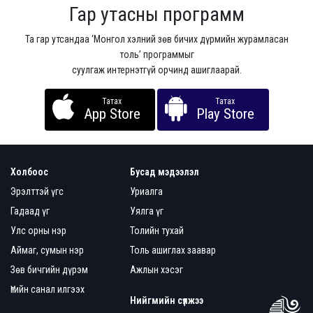
Гар утасны программ
Та гар утсандаа ‘Монгол хэлний зөв бичих дүрмийн журамласан
толь’ программыг
суулгаж интернэтгүй орчинд ашиглаарай.
Татах
Татах
App Store
Play Store
Холбоос
Бусад мэдээлэл
Эрэлттэй үгс
Уриалга
Гадаад үг
Уялга үг
Улс орны нэр
Толийн тухай
Аймаг, сумын нэр
Толь ашиглах заавар
Зөв бичгийн дүрэм
Ажлын хэсэг
Үгийн санал илгээх
Нийгмийн сүлжээ