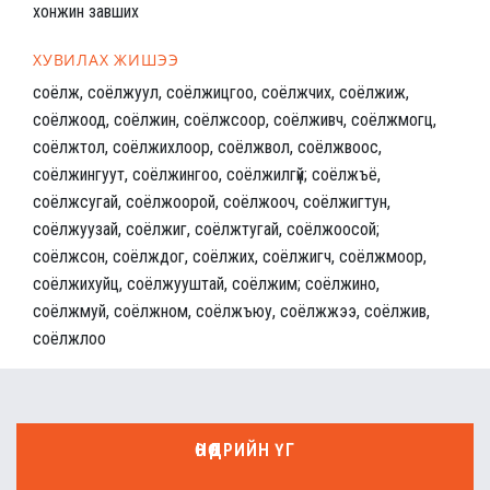
хонжин завших
ХУВИЛАХ ЖИШЭЭ
соёлж, соёлжуул, соёлжицгоо, соёлжчих, соёлжиж,
соёлжоод, соёлжин, соёлжсоор, соёлживч, соёлжмогц,
соёлжтол, соёлжихлоор, соёлжвол, соёлжвоос,
соёлжингуут, соёлжингоо, соёлжилгүй; соёлжъё,
соёлжсугай, соёлжоорой, соёлжооч, соёлжигтун,
соёлжуузай, соёлжиг, соёлжтугай, соёлжоосой;
соёлжсон, соёлждог, соёлжих, соёлжигч, соёлжмоор,
соёлжихуйц, соёлжууштай, соёлжим; соёлжино,
соёлжмуй, соёлжном, соёлжъюу, соёлжжээ, соёлжив,
соёлжлоо
ӨНӨӨДРИЙН ҮГ