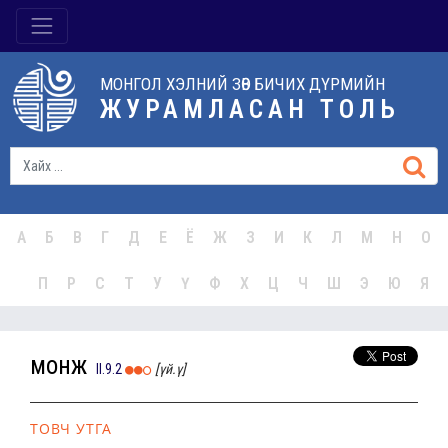
МОНГОЛ ХЭЛНИЙ ЗӨВ БИЧИХ ДҮРМИЙН
ЖУРАМЛАСАН ТОЛЬ
А
Б
В
Г
Д
Е
Ё
Ж
З
И
К
Л
М
Н
О
П
Р
С
Т
У
Ү
Ф
Х
Ц
Ч
Ш
Э
Ю
Я
монж
II.9.2
[үй.ү]
ТОВЧ УТГА