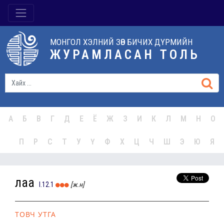
МОНГОЛ ХЭЛНИЙ ЗӨВ БИЧИХ ДҮРМИЙН
ЖУРАМЛАСАН ТОЛЬ
А
Б
В
Г
Д
Е
Ё
Ж
З
И
К
Л
М
Н
О
П
Р
С
Т
У
Ү
Ф
Х
Ц
Ч
Ш
Э
Ю
Я
лаа
I.12.1
[ж.н]
ТОВЧ УТГА