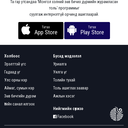
Та гар утсандаа ‘Монгол хэлний зөв бичих дүрмийн журамласан
толь’ программыг
суулгаж интернэтгүй орчинд ашиглаарай.
Татах
Татах
App Store
Play Store
Холбоос
Бусад мэдээлэл
Эрэлттэй үгс
Уриалга
Гадаад үг
Уялга үг
Улс орны нэр
Толийн тухай
Аймаг, сумын нэр
Толь ашиглах заавар
Зөв бичгийн дүрэм
Ажлын хэсэг
Үгийн санал илгээх
Нийгмийн сүлжээ
Facebook