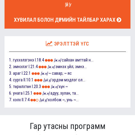
[ҮЙ.Ү]
ХУВИЛАЛ БОЛОН ДҮРМИЙН ТАЙЛБАР ХАРАХ
ЭРЭЛТТЭЙ ҮГС
1.
гүзээлзгэнэ
I.18.4
сайхан амттай н...
[ж.н]
2.
эмнэлэг
I.21.4
эмнэх үйл; эмнэ...
[ж.н]
3.
араг
I.22.1
~ савар; ~ яс
[ж.н]
4.
сурга
II.10.1
эрдэм мэдлэг ол...
[үй.ү]
5.
төрөлхтөн
I.20.3
хүн ~
[ж.н]
6.
унага
I.25.1
адуу, хулан, та...
[ж.н]
7.
хэлх
II.7.4
холбож ~, унь ~...
[үй.ү]
Гар утасны программ