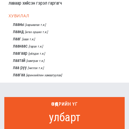
лаваар хийсэн гэрэл гаргагч
ХУВИЛАЛ
лааны
[харьяалах т.я.]
лаанд
[өгөх орших т.я.]
лааг
[заах т.я.]
лаанаас
[гарах т.я.]
лаагаар
[үйлдэх т.я.]
лаатай
[хамтрах т.я.]
лаа руу
[чиглэх т.я.]
лаагаа
[ерөнхийлөн хамаатуулах]
ӨНӨӨДРИЙН ҮГ
улбарт