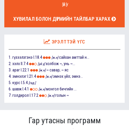
[ҮЙ.Ү]
ХУВИЛАЛ БОЛОН ДҮРМИЙН ТАЙЛБАР ХАРАХ
ЭРЭЛТТЭЙ ҮГС
1.
гүзээлзгэнэ
I.18.4
сайхан амттай н...
[ж.н]
2.
хэлх
II.7.4
холбож ~, унь ~...
[үй.ү]
3.
араг
I.22.1
~ савар; ~ яс
[ж.н]
4.
эмнэлэг
I.21.4
эмнэх үйл; эмнэ...
[ж.н]
5.
курс
I.5.4
[гад.]
6.
шавж
I.4.1
монгол бичгийн ...
[ж.н]
7.
голдирол
I.17.2
голын ~
[ж.н]
Гар утасны программ