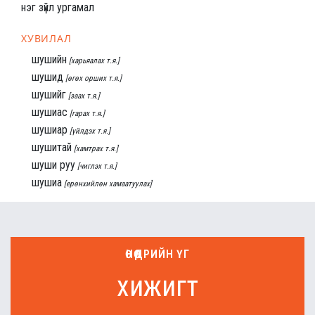
нэг зүйл ургамал
ХУВИЛАЛ
шушийн
[харьяалах т.я.]
шушид
[өгөх орших т.я.]
шушийг
[заах т.я.]
шушиас
[гарах т.я.]
шушиар
[үйлдэх т.я.]
шушитай
[хамтрах т.я.]
шуши руу
[чиглэх т.я.]
шушиа
[ерөнхийлөн хамаатуулах]
ӨНӨӨДРИЙН ҮГ
хижигт