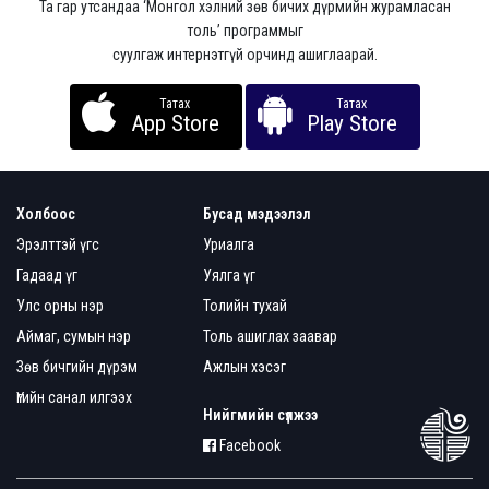
Та гар утсандаа ‘Монгол хэлний зөв бичих дүрмийн журамласан
толь’ программыг
суулгаж интернэтгүй орчинд ашиглаарай.
Татах
Татах
App Store
Play Store
Холбоос
Бусад мэдээлэл
Эрэлттэй үгс
Уриалга
Гадаад үг
Уялга үг
Улс орны нэр
Толийн тухай
Аймаг, сумын нэр
Толь ашиглах заавар
Зөв бичгийн дүрэм
Ажлын хэсэг
Үгийн санал илгээх
Нийгмийн сүлжээ
Facebook