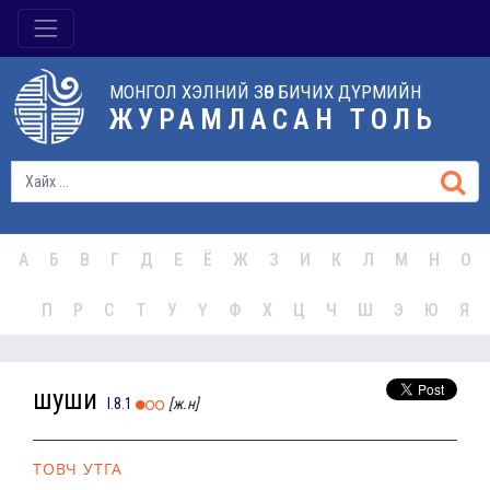
МОНГОЛ ХЭЛНИЙ ЗӨВ БИЧИХ ДҮРМИЙН
ЖУРАМЛАСАН ТОЛЬ
А
Б
В
Г
Д
Е
Ё
Ж
З
И
К
Л
М
Н
О
П
Р
С
Т
У
Ү
Ф
Х
Ц
Ч
Ш
Э
Ю
Я
шуши
I.8.1
[ж.н]
ТОВЧ УТГА