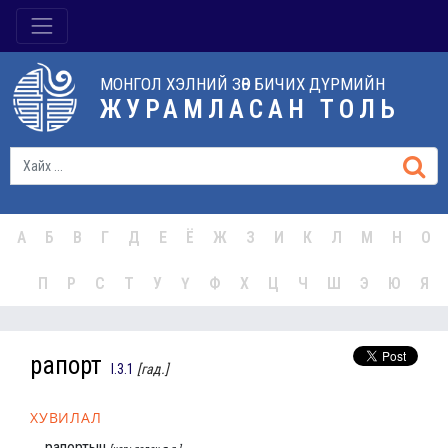
МОНГОЛ ХЭЛНИЙ ЗӨВ БИЧИХ ДҮРМИЙН
ЖУРАМЛАСАН ТОЛЬ
А
Б
В
Г
Д
Е
Ё
Ж
З
И
К
Л
М
Н
О
П
Р
С
Т
У
Ү
Ф
Х
Ц
Ч
Ш
Э
Ю
Я
рапорт
I.3.1
[гад.]
ХУВИЛАЛ
рапортын