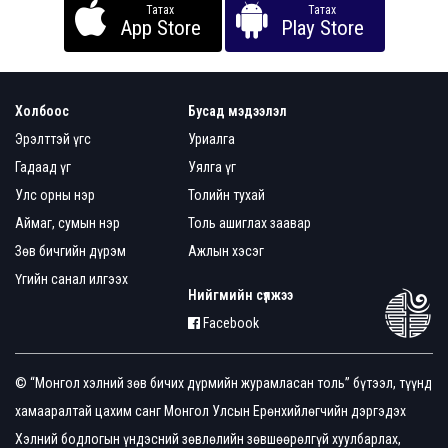
Татах
Татах
App Store
Play Store
Холбоос
Бусад мэдээлэл
Эрэлттэй үгс
Уриалга
Гадаад үг
Уялга үг
Улс орны нэр
Толийн тухай
Аймаг, сумын нэр
Толь ашиглах заавар
Зөв бичгийн дүрэм
Ажлын хэсэг
Үгийн санал илгээх
Нийгмийн сүлжээ
Facebook
© “Монгол хэлний зөв бичих дүрмийн журамласан толь” бүтээл, түүнд
хамааралтай цахим санг Монгол Улсын Ерөнхийлөгчийн дэргэдэх
Хэлний бодлогын үндэсний зөвлөлийн зөвшөөрөлгүй хуулбарлах,