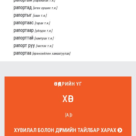
[харьяалах т.я.]
рапортад
[өгөх орших т.я.]
рапортыг
[заах т.я.]
рапортаас
[гарах т.я.]
рапортаар
[үйлдэх т.я.]
рапорттай
[хамтрах т.я.]
рапорт руу
[чиглэх т.я.]
рапортаа
[ерөнхийлөн хамаатуулах]
ӨНӨӨДРИЙН ҮГ
хөв
[А.Ө]
ХУВИЛАЛ БОЛОН ДҮРМИЙН ТАЙЛБАР ХАРАХ