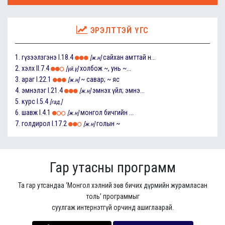
ЭРЭЛТТЭЙ ҮГС
1.
гүзээлзгэнэ
I.18.4
сайхан амттай н...
[ж.н]
2.
хэлх
II.7.4
холбож ~, унь ~...
[үй.ү]
3.
араг
I.22.1
~ савар; ~ яс
[ж.н]
4.
эмнэлэг
I.21.4
эмнэх үйл; эмнэ...
[ж.н]
5.
курс
I.5.4
[гад.]
6.
шавж
I.4.1
монгол бичгийн ...
[ж.н]
7.
голдирол
I.17.2
голын ~
[ж.н]
Гар утасны программ
Та гар утсандаа ‘Монгол хэлний зөв бичих дүрмийн журамласан
толь’ программыг
суулгаж интернэтгүй орчинд ашиглаарай.