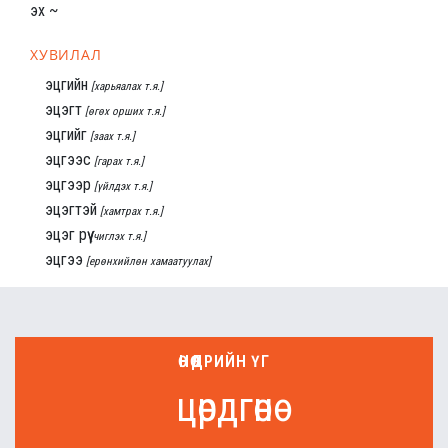
эх ~
ХУВИЛАЛ
эцгийн
[харьяалах т.я.]
эцэгт
[өгөх орших т.я.]
эцгийг
[заах т.я.]
эцгээс
[гарах т.я.]
эцгээр
[үйлдэх т.я.]
эцэгтэй
[хамтрах т.я.]
эцэг рүү
[чиглэх т.я.]
эцгээ
[ерөнхийлөн хамаатуулах]
ӨНӨӨДРИЙН ҮГ
цөрдгөнө