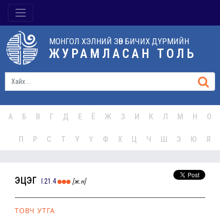
МОНГОЛ ХЭЛНИЙ ЗӨВ БИЧИХ ДҮРМИЙН
ЖУРАМЛАСАН ТОЛЬ
А
Б
В
Г
Д
Е
Ё
Ж
З
И
К
Л
М
Н
О
П
Р
С
Т
У
Ү
Ф
Х
Ц
Ч
Ш
Э
Ю
Я
эцэг
I.21.4
[ж.н]
ТОВЧ УТГА