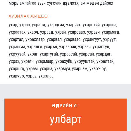
морь амгайгаа зуун сугсчин дүүхэлзэх, ам мэдэн дайрах
ХУВИЛАХ ЖИШЭЭ
ухар, ухраа, ухралд; ухарцгаа, ухарчих, ухарсхий, ухарзна,
ухраатах; ухарч, ухраад, ухран, ухарсаар, ухравч, ухармагц,
ухартал, ухрахлаар, ухарвал, ухарваас, ухрангуут, ухруут,
ухрангаа, ухралгүй; ухаръя, ухраарай, ухраач, ухрагтун,
ухруузай, ухраг, ухартугай, ухраасай; ухарсан, ухардаг,
ухрах, ухрагч, ухармаар, ухрахуйц, ухрууштай, ухралтай,
ухаршгүй, ухрам; ухарна, ухармуй, ухарнам, ухаръюу,
ухарчээ, ухрав, ухарлаа
ӨНӨӨДРИЙН ҮГ
улбарт