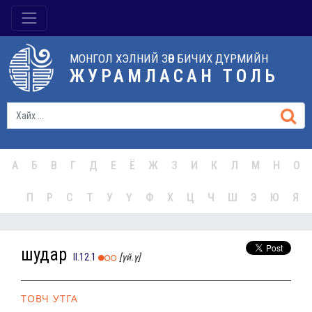
МОНГОЛ ХЭЛНИЙ ЗӨВ БИЧИХ ДҮРМИЙН
ЖУРАМЛАСАН ТОЛЬ
А
Б
В
Г
Д
Е
Ё
Ж
З
И
К
Л
М
Н
О
П
Р
С
Т
У
Ү
Ф
Х
Ц
Ч
Ш
Э
Ю
Я
шудар
II.12.1
[үй.ү]
ТОВЧ УТГА