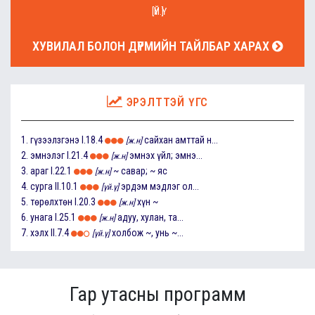
[ҮЙ.Ү]
ХУВИЛАЛ БОЛОН ДҮРМИЙН ТАЙЛБАР ХАРАХ
ЭРЭЛТТЭЙ ҮГС
1.
гүзээлзгэнэ
I.18.4
сайхан амттай н...
[ж.н]
2.
эмнэлэг
I.21.4
эмнэх үйл; эмнэ...
[ж.н]
3.
араг
I.22.1
~ савар; ~ яс
[ж.н]
4.
сурга
II.10.1
эрдэм мэдлэг ол...
[үй.ү]
5.
төрөлхтөн
I.20.3
хүн ~
[ж.н]
6.
унага
I.25.1
адуу, хулан, та...
[ж.н]
7.
хэлх
II.7.4
холбож ~, унь ~...
[үй.ү]
Гар утасны программ