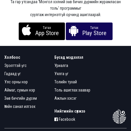
Та гар утсандаа ‘Монгол хэлний зөв бичих дүрмийн журамласан
толь’ программыг
суулгаж интернэтгүй орчинд ашиглаарай.
Татах
Татах
App Store
Play Store
Холбоос
Бусад мэдээлэл
Эрэлттэй үгс
Уриалга
Гадаад үг
Уялга үг
Улс орны нэр
Толийн тухай
Аймаг, сумын нэр
Толь ашиглах заавар
Зөв бичгийн дүрэм
Ажлын хэсэг
Үгийн санал илгээх
Нийгмийн сүлжээ
Facebook