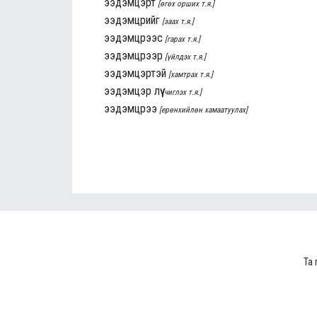
ээдэмцэрт
[өгөх орших т.я.]
ээдэмцрийг
[заах т.я.]
ээдэмцрээс
[гарах т.я.]
ээдэмцрээр
[үйлдэх т.я.]
ээдэмцэртэй
[хамтрах т.я.]
ээдэмцэр лүү
[чиглэх т.я.]
ээдэмцрээ
[ерөнхийлөн хамаатуулах]
Та 