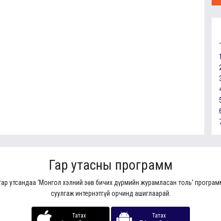
Гар утасны программ
гар утсандаа ‘Монгол хэлний зөв бичих дүрмийн журамласан толь’ програ
суулгаж интернэтгүй орчинд ашиглаарай.
Татах
Татах