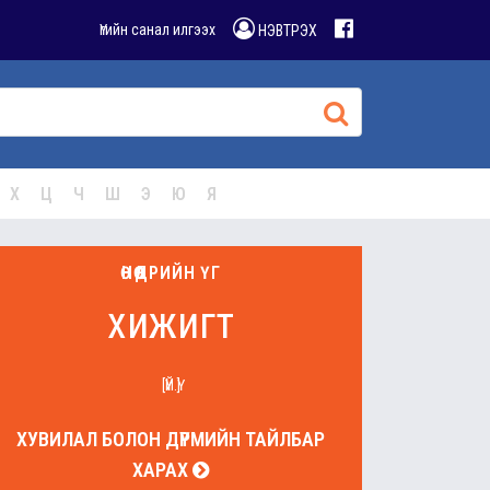
Үгийн санал илгээх
НЭВТРЭХ
Х
Ц
Ч
Ш
Э
Ю
Я
ӨНӨӨДРИЙН ҮГ
хижигт
[ҮЙ.Ү]
ХУВИЛАЛ БОЛОН ДҮРМИЙН ТАЙЛБАР
ХАРАХ