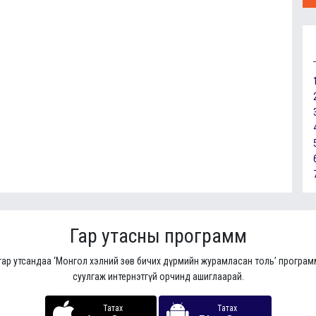
Гар утасны программ
гар утсандаа ‘Монгол хэлний зөв бичих дүрмийн журамласан толь’ програ
суулгаж интернэтгүй орчинд ашиглаарай.
Татах
Татах