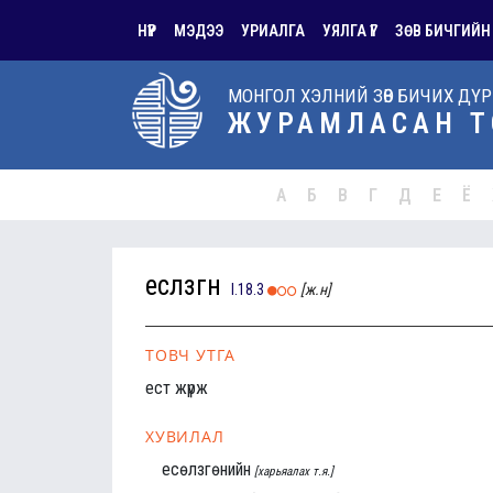
НҮҮР
МЭДЭЭ
УРИАЛГА
УЯЛГА ҮГ
ЗӨВ БИЧГИЙН
МОНГОЛ ХЭЛНИЙ ЗӨВ БИЧИХ ДҮ
ЖУРАМЛАСАН Т
А
Б
В
Г
Д
Е
Ё
есөлзгөнө
I.18.3
[ж.н]
ТОВЧ УТГА
ест жүрж
ХУВИЛАЛ
есөлзгөнийн
[харьяалах т.я.]