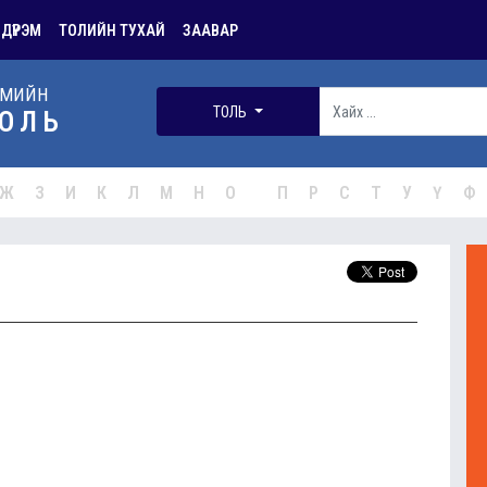
 ДҮРЭМ
ТОЛИЙН ТУХАЙ
ЗААВАР
РМИЙН
ТОЛЬ
ОЛЬ
Ж
З
И
К
Л
М
Н
О
П
Р
С
Т
У
Ү
Ф