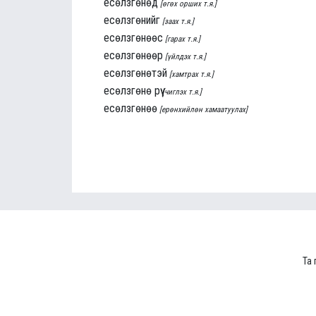
есөлзгөнөд
[өгөх орших т.я.]
есөлзгөнийг
[заах т.я.]
есөлзгөнөөс
[гарах т.я.]
есөлзгөнөөр
[үйлдэх т.я.]
есөлзгөнөтэй
[хамтрах т.я.]
есөлзгөнө рүү
[чиглэх т.я.]
есөлзгөнөө
[ерөнхийлөн хамаатуулах]
Та 