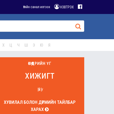
Үгийн санал илгээх
НЭВТРЭХ
Х
Ц
Ч
Ш
Э
Ю
Я
ӨНӨӨДРИЙН ҮГ
хижигт
[ҮЙ.Ү]
ХУВИЛАЛ БОЛОН ДҮРМИЙН ТАЙЛБАР
ХАРАХ