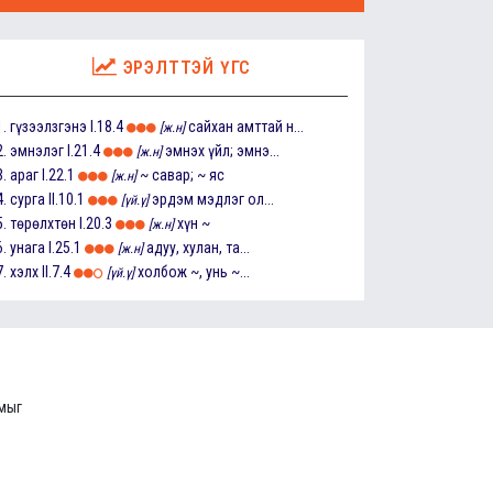
ЭРЭЛТТЭЙ ҮГС
1.
гүзээлзгэнэ
I.18.4
сайхан амттай н...
[ж.н]
2.
эмнэлэг
I.21.4
эмнэх үйл; эмнэ...
[ж.н]
3.
араг
I.22.1
~ савар; ~ яс
[ж.н]
4.
сурга
II.10.1
эрдэм мэдлэг ол...
[үй.ү]
5.
төрөлхтөн
I.20.3
хүн ~
[ж.н]
6.
унага
I.25.1
адуу, хулан, та...
[ж.н]
7.
хэлх
II.7.4
холбож ~, унь ~...
[үй.ү]
ммыг