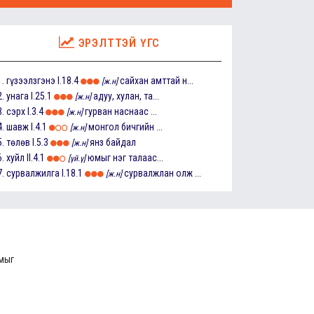
ЭРЭЛТТЭЙ ҮГС
1.
гүзээлзгэнэ
I.18.4
сайхан амттай н...
[ж.н]
2.
унага
I.25.1
адуу, хулан, та...
[ж.н]
3.
сэрх
I.3.4
гурван наснаас ...
[ж.н]
4.
шавж
I.4.1
монгол бичгийн ...
[ж.н]
5.
төлөв
I.5.3
янз байдал
[ж.н]
6.
хуйл
II.4.1
юмыг нэг талаас...
[үй.ү]
7.
сурвалжилга
I.18.1
сурвалжлан олж ...
[ж.н]
ммыг