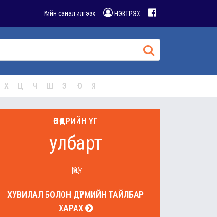
Үгийн санал илгээх
НЭВТРЭХ
Х
Ц
Ч
Ш
Э
Ю
Я
ӨНӨӨДРИЙН ҮГ
улбарт
[ҮЙ.Ү]
ХУВИЛАЛ БОЛОН ДҮРМИЙН ТАЙЛБАР
ХАРАХ