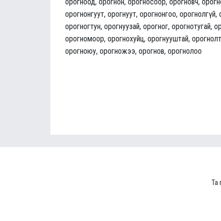
орогноод, орогнон, орогносоор, орогновч, орог
орогнонгуут, орогнуут, орогнонгоо, орогнолгүй,
орогногтун, орогнуузай, орогног, орогнотугай, о
орогномоор, орогнохуйц, орогнууштай, орогнолт
орогноюу, орогножээ, орогнов, орогнолоо
Та 