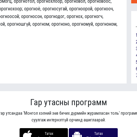
номогц, орогнотол, орогнохлоор, орогновол, орогновоос,
 орогнохоор; орогноё, орогносугай, орогноорой, орогнооч,
рогноосой; орогносон, орогнодог, орогнох, орогногч,
ой, орогношгүй, орогном; орогноно, орогномуй, орогноном,
Гар утасны программ
гар утсандаа ‘Монгол хэлний зөв бичих дүрмийн журамласан толь’ програ
суулгаж интернэтгүй орчинд ашиглаарай.
Татах
Татах