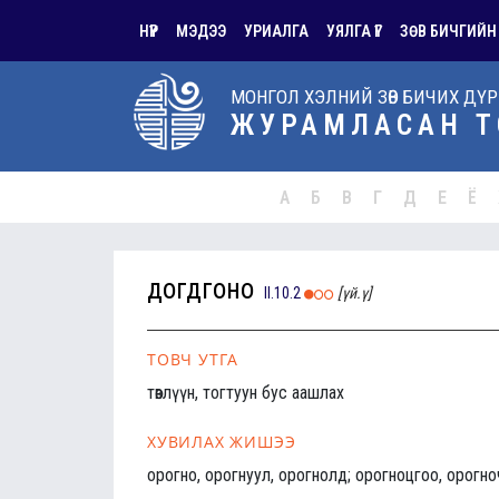
НҮҮР
МЭДЭЭ
УРИАЛГА
УЯЛГА ҮГ
ЗӨВ БИЧГИЙН
МОНГОЛ ХЭЛНИЙ ЗӨВ БИЧИХ ДҮ
ЖУРАМЛАСАН Т
А
Б
В
Г
Д
Е
Ё
догдгоно
II.10.2
[үй.ү]
ТОВЧ УТГА
төвлүүн, тогтуун бус аашлах
ХУВИЛАХ ЖИШЭЭ
орогно, орогнуул, орогнолд; орогноцгоо, орогно