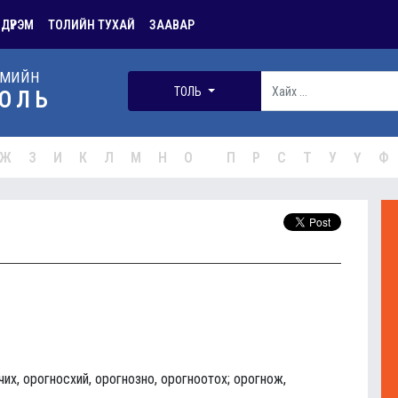
 ДҮРЭМ
ТОЛИЙН ТУХАЙ
ЗААВАР
РМИЙН
ТОЛЬ
ОЛЬ
Ж
З
И
К
Л
М
Н
О
П
Р
С
Т
У
Ү
Ф
чих, орогносхий, орогнозно, орогноотох; орогнож,