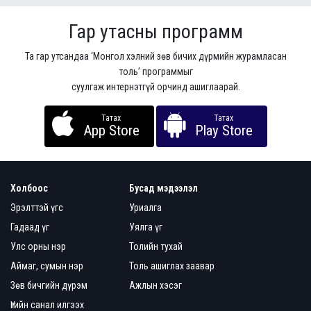
Гар утасны программ
Та гар утсандаа ‘Монгол хэлний зөв бичих дүрмийн журамласан
толь’ программыг
суулгаж интернэтгүй орчинд ашиглаарай.
Татах
Татах
App Store
Play Store
Холбоос
Бусад мэдээлэл
Эрэлттэй үгс
Уриалга
Гадаад үг
Уялга үг
Улс орны нэр
Толийн тухай
Аймаг, сумын нэр
Толь ашиглах заавар
Зөв бичгийн дүрэм
Ажлын хэсэг
Үгийн санал илгээх