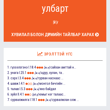
улбарт
[ҮЙ.Ү]
ХУВИЛАЛ БОЛОН ДҮРМИЙН ТАЙЛБАР ХАРАХ
ЭРЭЛТТЭЙ ҮГС
1.
гүзээлзгэнэ
I.18.4
сайхан амттай н...
[ж.н]
2.
унага
I.25.1
адуу, хулан, та...
[ж.н]
3.
сэрх
I.3.4
гурван наснаас ...
[ж.н]
4.
шавж
I.4.1
монгол бичгийн ...
[ж.н]
5.
төлөв
I.5.3
янз байдал
[ж.н]
6.
хуйл
II.4.1
юмыг нэг талаас...
[үй.ү]
7.
сурвалжилга
I.18.1
сурвалжлан олж ...
[ж.н]