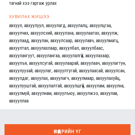
тагнай хээ гаргаж урлах
ХУВИЛАХ ЖИШЭЭ
авхуул, авхуулуул, авхуулагд, авхуулалц; авхуулцгаа,
авхуулчих, авхуулсхий, авхуулзна, авхуулаатах; авхуулж,
авхуулаад, авхуулан, авхуулсаар, авхуулавч, авхуулмагц,
авхуултал, авхуулахлаар, авхуулбал, авхуулбаас,
авхуулангуут, авхуулангаа, авхуулалгүй; авхуулахаар;
авхуулъя, авхуулсугай, авхуулаарай, авхуулаач, авхуулагтун,
авхуулуузай; авхуулаг, авхуултугай, авхуулаасай; авхуулсан,
авхуулдаг, авхуулах, авхуулагч, авхуулмаар, авхуулахуйц,
авхуулууштай, авхуулалтай, авхуулшгүй, авхуулам; авхуулна,
авхуулмуй, авхуулнам, авхуулъюу, авхуулжээ, авхуулав,
авхууллаа
ӨНӨӨДРИЙН ҮГ