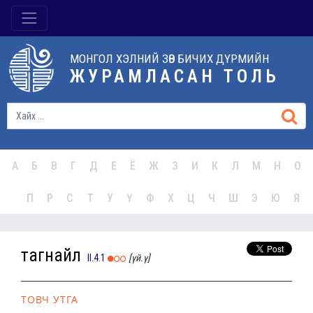
МОНГОЛ ХЭЛНИЙ ЗӨВ БИЧИХ ДҮРМИЙН
ЖУРАМЛАСАН ТОЛЬ
А
Б
В
Г
Д
Е
Ё
Ж
З
И
К
Л
М
Н
О
П
Р
С
Т
У
Ү
Ф
Х
Ц
Ч
Ш
Э
Ю
Я
тагнайл
II.4.1
[үй.ү]
ТОВЧ УТГА