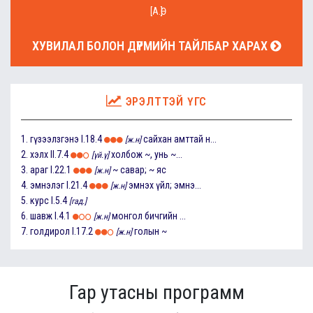
[А.Ө]
ХУВИЛАЛ БОЛОН ДҮРМИЙН ТАЙЛБАР ХАРАХ
ЭРЭЛТТЭЙ ҮГС
1.
гүзээлзгэнэ
I.18.4
сайхан амттай н...
[ж.н]
2.
хэлх
II.7.4
холбож ~, унь ~...
[үй.ү]
3.
араг
I.22.1
~ савар; ~ яс
[ж.н]
4.
эмнэлэг
I.21.4
эмнэх үйл; эмнэ...
[ж.н]
5.
курс
I.5.4
[гад.]
6.
шавж
I.4.1
монгол бичгийн ...
[ж.н]
7.
голдирол
I.17.2
голын ~
[ж.н]
Гар утасны программ