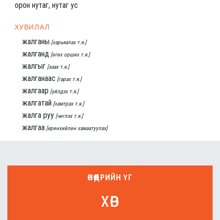
орон нутаг, нутаг ус
ХУВИЛАЛ
жалганы
[харьяалах т.я.]
жалганд
[өгөх орших т.я.]
жалгыг
[заах т.я.]
жалганаас
[гарах т.я.]
жалгаар
[үйлдэх т.я.]
жалгатай
[хамтрах т.я.]
жалга руу
[чиглэх т.я.]
жалгаа
[ерөнхийлөн хамаатуулах]
ӨНӨӨДРИЙН ҮГ
хөв