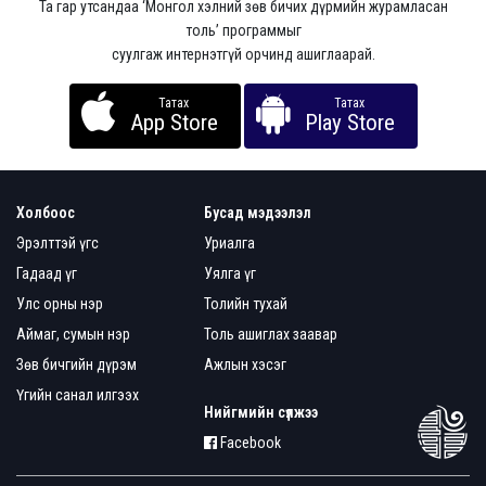
Та гар утсандаа ‘Монгол хэлний зөв бичих дүрмийн журамласан
толь’ программыг
суулгаж интернэтгүй орчинд ашиглаарай.
Татах
Татах
App Store
Play Store
Холбоос
Бусад мэдээлэл
Эрэлттэй үгс
Уриалга
Гадаад үг
Уялга үг
Улс орны нэр
Толийн тухай
Аймаг, сумын нэр
Толь ашиглах заавар
Зөв бичгийн дүрэм
Ажлын хэсэг
Үгийн санал илгээх
Нийгмийн сүлжээ
Facebook