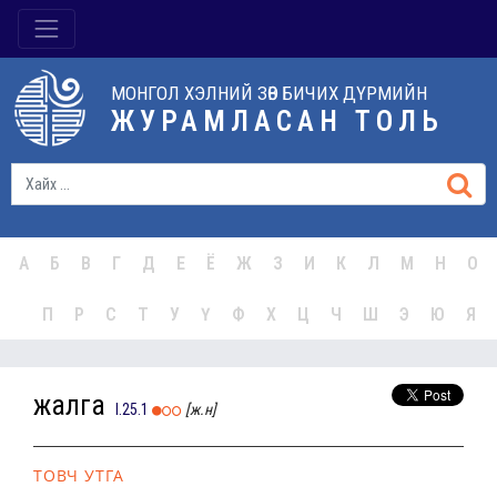
МОНГОЛ ХЭЛНИЙ ЗӨВ БИЧИХ ДҮРМИЙН
ЖУРАМЛАСАН ТОЛЬ
А
Б
В
Г
Д
Е
Ё
Ж
З
И
К
Л
М
Н
О
П
Р
С
Т
У
Ү
Ф
Х
Ц
Ч
Ш
Э
Ю
Я
жалга
I.25.1
[ж.н]
ТОВЧ УТГА