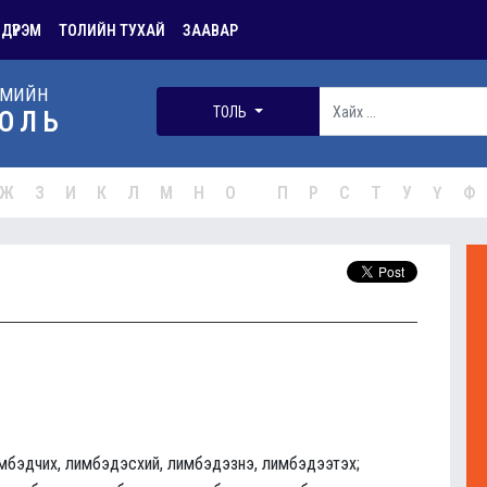
 ДҮРЭМ
ТОЛИЙН ТУХАЙ
ЗААВАР
РМИЙН
ТОЛЬ
ОЛЬ
Ж
З
И
К
Л
М
Н
О
П
Р
С
Т
У
Ү
Ф
имбэдчих, лимбэдэсхий, лимбэдэзнэ, лимбэдээтэх;