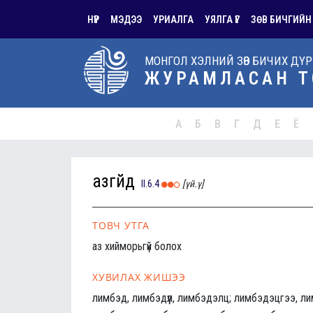
НҮҮР
МЭДЭЭ
УРИАЛГА
УЯЛГА ҮГ
ЗӨВ БИЧГИЙН
МОНГОЛ ХЭЛНИЙ ЗӨВ БИЧИХ ДҮ
ЖУРАМЛАСАН Т
А
Б
В
Г
Д
Е
Ё
азгүйд
II.6.4
[үй.ү]
ТОВЧ УТГА
аз хийморьгүй болох
ХУВИЛАХ ЖИШЭЭ
лимбэд, лимбэдүүл, лимбэдэлц; лимбэдэцгээ, л