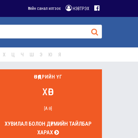
Үгийн санал илгээх
НЭВТРЭХ
Х
Ц
Ч
Ш
Э
Ю
Я
ӨНӨӨДРИЙН ҮГ
хөв
[А.Ө]
ХУВИЛАЛ БОЛОН ДҮРМИЙН ТАЙЛБАР
ХАРАХ