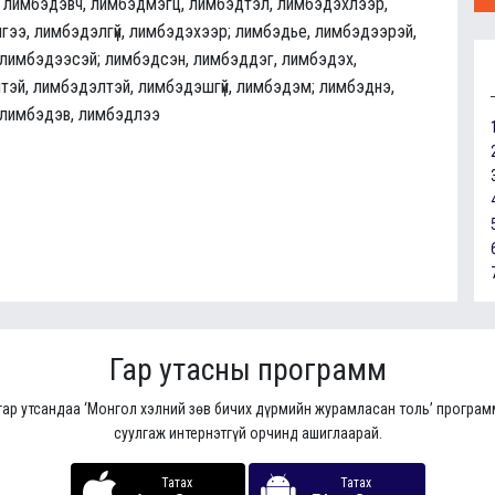
 лимбэдэвч, лимбэдмэгц, лимбэдтэл, лимбэдэхлээр,
нгээ, лимбэдэлгүй, лимбэдэхээр; лимбэдье, лимбэдээрэй,
, лимбэдээсэй; лимбэдсэн, лимбэддэг, лимбэдэх,
штэй, лимбэдэлтэй, лимбэдэшгүй, лимбэдэм; лимбэднэ,
 лимбэдэв, лимбэдлээ
Гар утасны программ
гар утсандаа ‘Монгол хэлний зөв бичих дүрмийн журамласан толь’ програ
суулгаж интернэтгүй орчинд ашиглаарай.
Татах
Татах