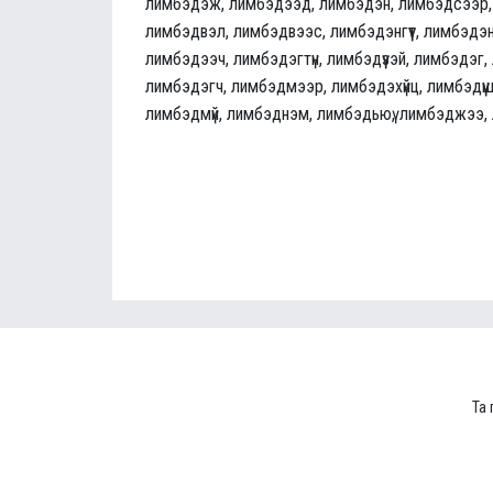
лимбэдэж, лимбэдээд, лимбэдэн, лимбэдсээр,
лимбэдвэл, лимбэдвээс, лимбэдэнгүүт, лимбэдэ
лимбэдээч, лимбэдэгтүн, лимбэдүүзэй, лимбэдэг
лимбэдэгч, лимбэдмээр, лимбэдэхүйц, лимбэдүү
лимбэдмүй, лимбэднэм, лимбэдьюү, лимбэджээ,
Та 