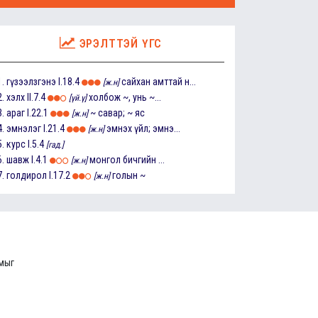
ЭРЭЛТТЭЙ ҮГС
1.
гүзээлзгэнэ
I.18.4
сайхан амттай н...
[ж.н]
2.
хэлх
II.7.4
холбож ~, унь ~...
[үй.ү]
3.
араг
I.22.1
~ савар; ~ яс
[ж.н]
4.
эмнэлэг
I.21.4
эмнэх үйл; эмнэ...
[ж.н]
5.
курс
I.5.4
[гад.]
6.
шавж
I.4.1
монгол бичгийн ...
[ж.н]
7.
голдирол
I.17.2
голын ~
[ж.н]
ммыг