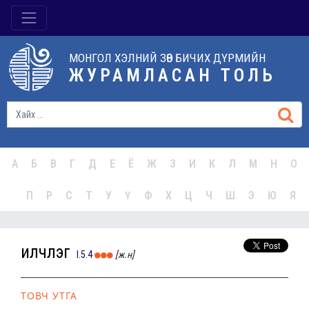
МОНГОЛ ХЭЛНИЙ ЗӨВ БИЧИХ ДҮРМИЙН
ЖУРАМЛАСАН ТОЛЬ
А
Б
В
Г
Д
Е
Ё
Ж
З
И
К
Л
М
Н
О
П
Р
С
Т
У
Ү
Ф
Х
Ц
Ч
Ш
Э
Ю
Я
илчлэг
I.5.4
[ж.н]
ТОВЧ УТГА