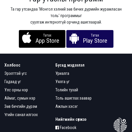
Та гар утсандаа ‘Монгол хэлний зөв бичих дүрмийн журамласан
толь’ программыг
суулгаж интернэтгүй орчинд ашиглаарай.
Татах
Татах
App Store
Play Store
Холбоос
Бусад мэдээлэл
Эрэлттэй үгс
Уриалга
Гадаад үг
Уялга үг
Улс орны нэр
Толийн тухай
Аймаг, сумын нэр
Толь ашиглах заавар
Зөв бичгийн дүрэм
Ажлын хэсэг
Үгийн санал илгээх
Нийгмийн сүлжээ
Facebook