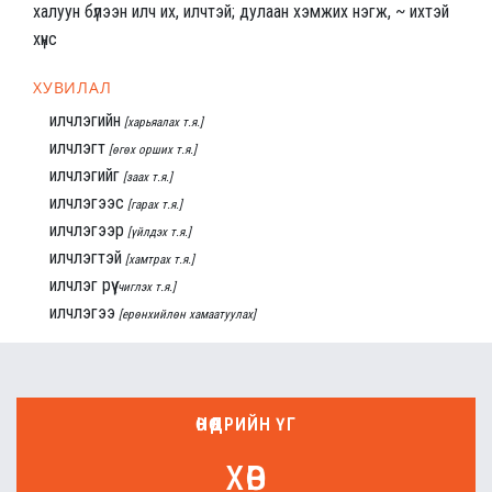
халуун бүлээн илч их, илчтэй; дулаан хэмжих нэгж, ~ ихтэй
хүнс
ХУВИЛАЛ
илчлэгийн
[харьяалах т.я.]
илчлэгт
[өгөх орших т.я.]
илчлэгийг
[заах т.я.]
илчлэгээс
[гарах т.я.]
илчлэгээр
[үйлдэх т.я.]
илчлэгтэй
[хамтрах т.я.]
илчлэг рүү
[чиглэх т.я.]
илчлэгээ
[ерөнхийлөн хамаатуулах]
ӨНӨӨДРИЙН ҮГ
хөв