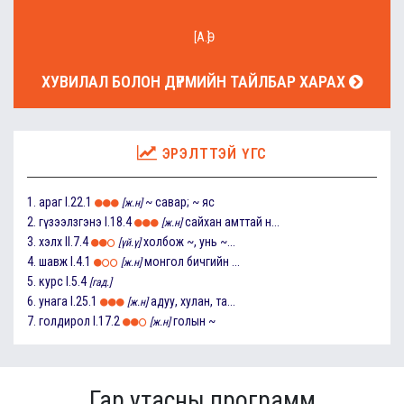
[А.Ө]
ХУВИЛАЛ БОЛОН ДҮРМИЙН ТАЙЛБАР ХАРАХ
ЭРЭЛТТЭЙ ҮГС
1.
араг
I.22.1
~ савар; ~ яс
[ж.н]
2.
гүзээлзгэнэ
I.18.4
сайхан амттай н...
[ж.н]
3.
хэлх
II.7.4
холбож ~, унь ~...
[үй.ү]
4.
шавж
I.4.1
монгол бичгийн ...
[ж.н]
5.
курс
I.5.4
[гад.]
6.
унага
I.25.1
адуу, хулан, та...
[ж.н]
7.
голдирол
I.17.2
голын ~
[ж.н]
Гар утасны программ