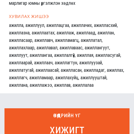
марлигар юмны үргэлжлэн хөдлөх
ХУВИЛАХ ЖИШЭЭ
ажилла, ажиллуул, ажиллацгаа, ажиллачих, ажилласхий,
ажиллазна, ажиллаатах; ажиллаж, ажиллаад, ажиллан,
ажилласаар, ажиллавч, ажилламагц, ажиллатал,
ажиллахлаар, ажиллавал, ажиллаваас, ажиллангуут,
ажиллуут, ажиллангаа, ажиллалгүй, ажиллая, ажилласугай,
ажиллаарай, ажиллаач, ажиллагтун, ажиллуузай,
ажиллатугай, ажиллаасай; ажилласан, ажилладаг, ажиллах,
ажиллагч, ажилламаар, ажиллахуйц, ажиллууштай,
ажиллана, ажиллажээ, ажиллав, ажиллалаа
ӨНӨӨДРИЙН ҮГ
хижигт