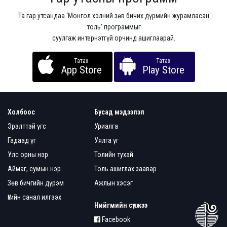
Та гар утсандаа ‘Монгол хэлний зөв бичих дүрмийн журамласан
толь’ программыг
суулгаж интернэтгүй орчинд ашиглаарай.
Татах
Татах
App Store
Play Store
Холбоос
Бусад мэдээлэл
Эрэлттэй үгс
Уриалга
Гадаад үг
Уялга үг
Улс орны нэр
Толийн тухай
Аймаг, сумын нэр
Толь ашиглах заавар
Зөв бичгийн дүрэм
Ажлын хэсэг
Үгийн санал илгээх
Нийгмийн сүлжээ
Facebook