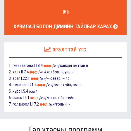
[ҮЙ.Ү]
ХУВИЛАЛ БОЛОН ДҮРМИЙН ТАЙЛБАР ХАРАХ
ЭРЭЛТТЭЙ ҮГС
1.
гүзээлзгэнэ
I.18.4
сайхан амттай н...
[ж.н]
2.
хэлх
II.7.4
холбож ~, унь ~...
[үй.ү]
3.
араг
I.22.1
~ савар; ~ яс
[ж.н]
4.
эмнэлэг
I.21.4
эмнэх үйл; эмнэ...
[ж.н]
5.
курс
I.5.4
[гад.]
6.
шавж
I.4.1
монгол бичгийн ...
[ж.н]
7.
голдирол
I.17.2
голын ~
[ж.н]
Гар утасны программ