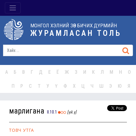
МОНГОЛ ХЭЛНИЙ ЗӨВ БИЧИХ ДҮРМИЙН
ЖУРАМЛАСАН ТОЛЬ
А
Б
В
Г
Д
Е
Ё
Ж
З
И
К
Л
М
Н
О
П
Р
С
Т
У
Ү
Ф
Х
Ц
Ч
Ш
Э
Ю
Я
марлигана
II.10.1
[үй.ү]
ТОВЧ УТГА