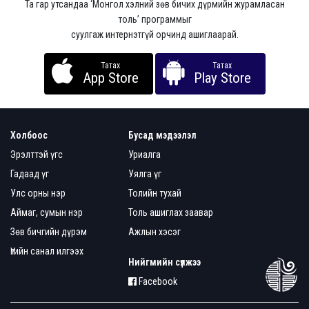
Та гар утсандаа ‘Монгол хэлний зөв бичих дүрмийн журамласан
толь’ программыг
суулгаж интернэтгүй орчинд ашиглаарай.
Татах
Татах
App Store
Play Store
Холбоос
Бусад мэдээлэл
Эрэлттэй үгс
Уриалга
Гадаад үг
Уялга үг
Улс орны нэр
Толийн тухай
Аймаг, сумын нэр
Толь ашиглах заавар
Зөв бичгийн дүрэм
Ажлын хэсэг
Үгийн санал илгээх
Нийгмийн сүлжээ
Facebook