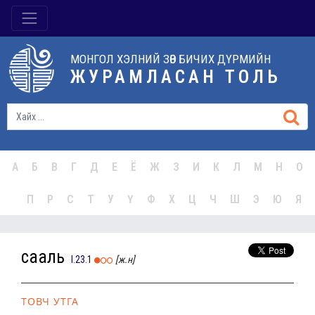
МОНГОЛ ХЭЛНИЙ ЗӨВ БИЧИХ ДҮРМИЙН
ЖУРАМЛАСАН ТОЛЬ
А
Б
В
Г
Д
Е
Ё
Ж
З
И
К
Л
М
Н
О
П
Р
С
Т
У
Ү
Ф
Х
Ц
Ч
Ш
Э
Ю
Я
сааль
I.23.1
[ж.н]
ТОВЧ УТГА