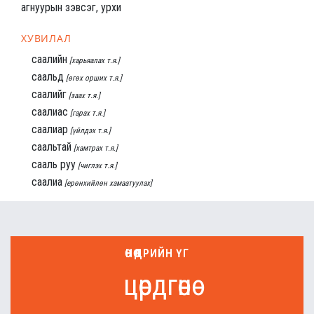
агнуурын зэвсэг, урхи
ХУВИЛАЛ
саалийн
[харьяалах т.я.]
саальд
[өгөх орших т.я.]
саалийг
[заах т.я.]
саалиас
[гарах т.я.]
саалиар
[үйлдэх т.я.]
саальтай
[хамтрах т.я.]
сааль руу
[чиглэх т.я.]
саалиа
[ерөнхийлөн хамаатуулах]
ӨНӨӨДРИЙН ҮГ
цөрдгөнө