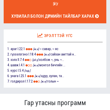
[ҮЙ.Ү]
ХУВИЛАЛ БОЛОН ДҮРМИЙН ТАЙЛБАР ХАРАХ
ЭРЭЛТТЭЙ ҮГС
1.
араг
I.22.1
~ савар; ~ яс
[ж.н]
2.
гүзээлзгэнэ
I.18.4
сайхан амттай н...
[ж.н]
3.
хэлх
II.7.4
холбож ~, унь ~...
[үй.ү]
4.
шавж
I.4.1
монгол бичгийн ...
[ж.н]
5.
курс
I.5.4
[гад.]
6.
унага
I.25.1
адуу, хулан, та...
[ж.н]
7.
голдирол
I.17.2
голын ~
[ж.н]
Гар утасны программ