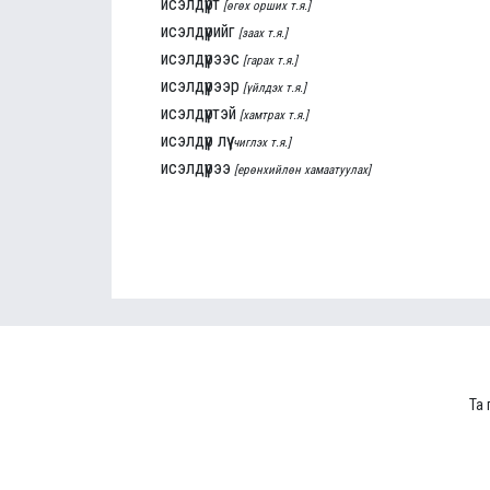
исэлдүүрт
[өгөх орших т.я.]
исэлдүүрийг
[заах т.я.]
исэлдүүрээс
[гарах т.я.]
исэлдүүрээр
[үйлдэх т.я.]
исэлдүүртэй
[хамтрах т.я.]
исэлдүүр лүү
[чиглэх т.я.]
исэлдүүрээ
[ерөнхийлөн хамаатуулах]
Та 