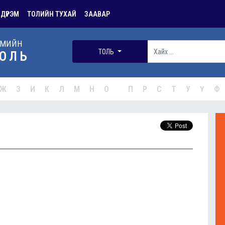
 ДҮРЭМ
ТОЛИЙН ТУХАЙ
ЗААВАР
РМИЙН
ТОЛЬ
ОЛЬ
Ж
З
И
К
Л
М
Н
О
П
Р
С
Т
У
Ү
Ф