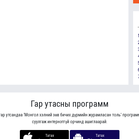
Гар утасны программ
гар утсандаа ‘Монгол хэлний зөв бичих дүрмийн журамласан толь’ програ
суулгаж интернэтгүй орчинд ашиглаарай.
Татах
Татах