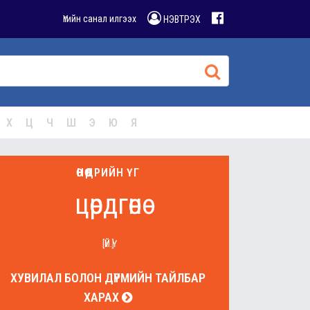
Үгийн санал илгээх
НЭВТРЭХ
Х
Ц
Ч
Ш
Э
Ю
Я
ӨНӨӨДРИЙН ҮГ
цөрдгөнө
[ҮЙ.Ү]
ХУВИЛАЛ БОЛОН ДҮРМИЙН ТАЙЛБАР
ХАРАХ