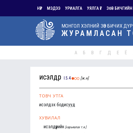
НҮҮР
МЭДЭЭ
УРИАЛГА
УЯЛГА ҮГ
ЗӨВ БИЧГИЙН
МОНГОЛ ХЭЛНИЙ ЗӨВ БИЧИХ ДҮ
ЖУРАМЛАСАН Т
А
Б
В
Г
Д
Е
Ё
исэлдүүр
I.5.4
[ж.н]
ТОВЧ УТГА
исэлдэх бодисууд
ХУВИЛАЛ
исэлдүүрийн
[харьяалах т.я.]