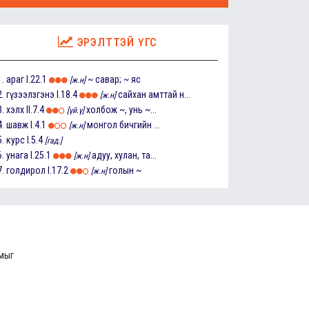
ЭРЭЛТТЭЙ ҮГС
1.
араг
I.22.1
~ савар; ~ яс
[ж.н]
2.
гүзээлзгэнэ
I.18.4
сайхан амттай н...
[ж.н]
3.
хэлх
II.7.4
холбож ~, унь ~...
[үй.ү]
4.
шавж
I.4.1
монгол бичгийн ...
[ж.н]
5.
курс
I.5.4
[гад.]
6.
унага
I.25.1
адуу, хулан, та...
[ж.н]
7.
голдирол
I.17.2
голын ~
[ж.н]
ммыг