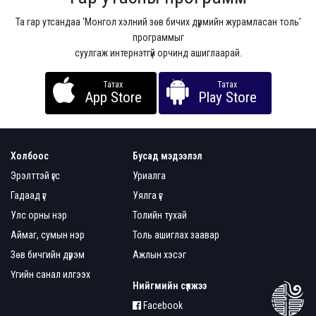
Та гар утсандаа ‘Монгол хэлний зөв бичих дүрмийн журамласан толь’
программыг
суулгаж интернэтгүй орчинд ашиглаарай.
Татах
Татах
App Store
Play Store
Холбоос
Бусад мэдээлэл
Эрэлттэй үгс
Уриалга
Гадаад үг
Уялга үг
Улс орны нэр
Толийн тухай
Аймаг, сумын нэр
Толь ашиглах заавар
Зөв бичгийн дүрэм
Ажлын хэсэг
Үгийн санал илгээх
Нийгмийн сүлжээ
Facebook