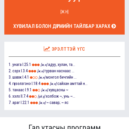
[Ж.Н]
ХУВИЛАЛ БОЛОН ДҮРМИЙН ТАЙЛБАР ХАРАХ
ЭРЭЛТТЭЙ ҮГС
1.
унага
I.25.1
адуу, хулан, та...
[ж.н]
2.
сэрх
I.3.4
гурван наснаас ...
[ж.н]
3.
шавж
I.4.1
монгол бичгийн ...
[ж.н]
4.
гүзээлзгэнэ
I.18.4
сайхан амттай н...
[ж.н]
5.
танаас
I.9.1
хувцасны ~
[ж.н]
6.
хэлх
II.7.4
холбож ~, унь ~...
[үй.ү]
7.
араг
I.22.1
~ савар; ~ яс
[ж.н]
Гар утасны программ