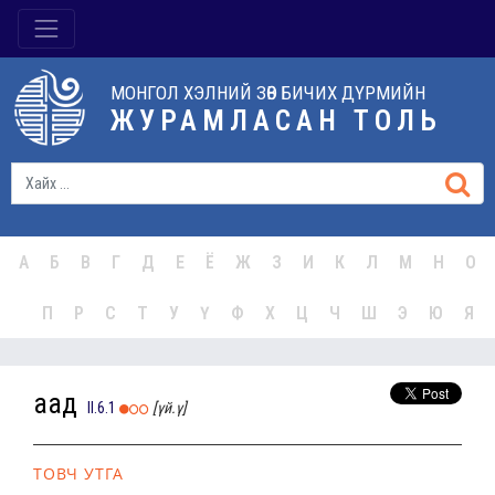
МОНГОЛ ХЭЛНИЙ ЗӨВ БИЧИХ ДҮРМИЙН
ЖУРАМЛАСАН ТОЛЬ
А
Б
В
Г
Д
Е
Ё
Ж
З
И
К
Л
М
Н
О
П
Р
С
Т
У
Ү
Ф
Х
Ц
Ч
Ш
Э
Ю
Я
аад
II.6.1
[үй.ү]
ТОВЧ УТГА