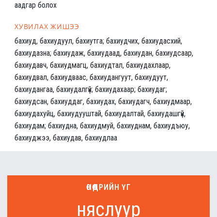
аадгар болох
ХУВИЛАХ ЖИШЭЭ
бахиуд, бахиудуул, бахиутга; бахиудчих, бахиудасхий,
бахиудазна; бахиудаж, бахиудаад, бахиудан, бахиудсаар,
бахиудавч, бахиудмагц, бахиудтал, бахиудахлаар,
бахиудвал, бахиудваас, бахиудангуут, бахиудуут,
бахиудангаа, бахиудалгүй; бахиудахаар; бахиудаг;
бахиудсан, бахиуддаг, бахиудах, бахиудагч, бахиудмаар,
бахиудахуйц, бахиудууштай, бахиудалтай, бахиудашгүй,
бахиудам; бахиудна, бахиудмуй, бахиуднам, бахиудъюу,
бахиуджээ, бахиудав, бахиудлаа
ӨНӨӨДРИЙН ҮГ
няслуур