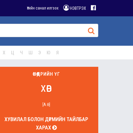
Үгийн санал илгээх
НЭВТРЭХ
Х
Ц
Ч
Ш
Э
Ю
Я
ӨНӨӨДРИЙН ҮГ
хөв
[А.Ө]
ХУВИЛАЛ БОЛОН ДҮРМИЙН ТАЙЛБАР
ХАРАХ