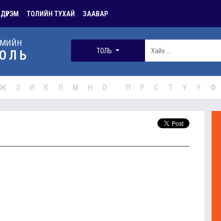
 ДҮРЭМ
ТОЛИЙН ТУХАЙ
ЗААВАР
РМИЙН
ТОЛЬ
ОЛЬ
Ж
З
И
К
Л
М
Н
О
П
Р
С
Т
У
Ү
Ф