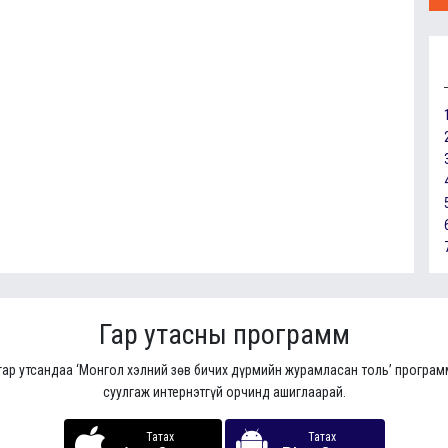
Гар утасны программ
гар утсандаа ‘Монгол хэлний зөв бичих дүрмийн журамласан толь’ програ
суулгаж интернэтгүй орчинд ашиглаарай.
Татах
Татах