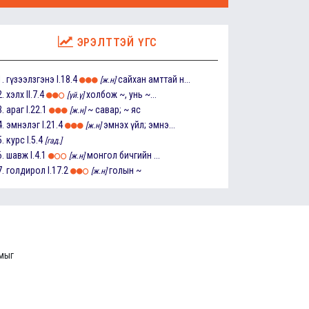
ЭРЭЛТТЭЙ ҮГС
1.
гүзээлзгэнэ
I.18.4
сайхан амттай н...
[ж.н]
2.
хэлх
II.7.4
холбож ~, унь ~...
[үй.ү]
3.
араг
I.22.1
~ савар; ~ яс
[ж.н]
4.
эмнэлэг
I.21.4
эмнэх үйл; эмнэ...
[ж.н]
5.
курс
I.5.4
[гад.]
6.
шавж
I.4.1
монгол бичгийн ...
[ж.н]
7.
голдирол
I.17.2
голын ~
[ж.н]
ммыг