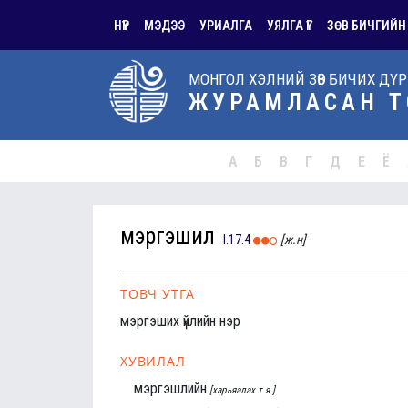
НҮҮР
МЭДЭЭ
УРИАЛГА
УЯЛГА ҮГ
ЗӨВ БИЧГИЙН
МОНГОЛ ХЭЛНИЙ ЗӨВ БИЧИХ ДҮ
ЖУРАМЛАСАН Т
А
Б
В
Г
Д
Е
Ё
мэргэшил
I.17.4
[ж.н]
ТОВЧ УТГА
мэргэших үйлийн нэр
ХУВИЛАЛ
мэргэшлийн
[харьяалах т.я.]