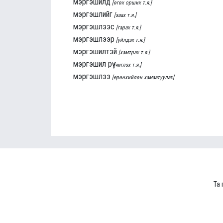
мэргэшилд
[өгөх орших т.я.]
мэргэшлийг
[заах т.я.]
мэргэшлээс
[гарах т.я.]
мэргэшлээр
[үйлдэх т.я.]
мэргэшилтэй
[хамтрах т.я.]
мэргэшил рүү
[чиглэх т.я.]
мэргэшлээ
[ерөнхийлөн хамаатуулах]
Та 