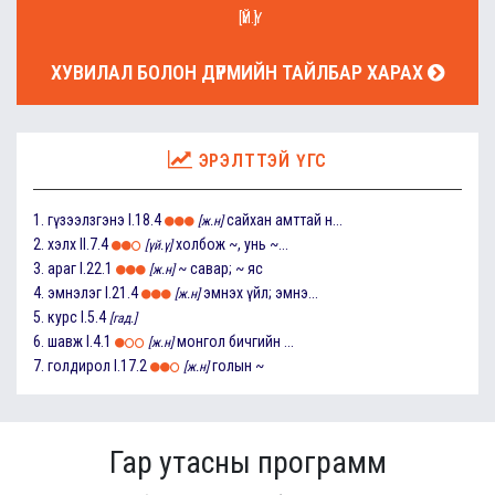
[ҮЙ.Ү]
ХУВИЛАЛ БОЛОН ДҮРМИЙН ТАЙЛБАР ХАРАХ
ЭРЭЛТТЭЙ ҮГС
1.
гүзээлзгэнэ
I.18.4
сайхан амттай н...
[ж.н]
2.
хэлх
II.7.4
холбож ~, унь ~...
[үй.ү]
3.
араг
I.22.1
~ савар; ~ яс
[ж.н]
4.
эмнэлэг
I.21.4
эмнэх үйл; эмнэ...
[ж.н]
5.
курс
I.5.4
[гад.]
6.
шавж
I.4.1
монгол бичгийн ...
[ж.н]
7.
голдирол
I.17.2
голын ~
[ж.н]
Гар утасны программ