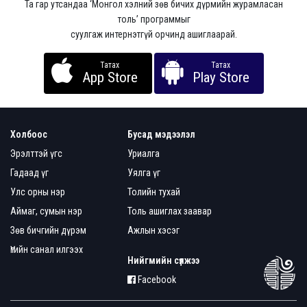
Та гар утсандаа ‘Монгол хэлний зөв бичих дүрмийн журамласан
толь’ программыг
суулгаж интернэтгүй орчинд ашиглаарай.
Татах
Татах
App Store
Play Store
Холбоос
Бусад мэдээлэл
Эрэлттэй үгс
Уриалга
Гадаад үг
Уялга үг
Улс орны нэр
Толийн тухай
Аймаг, сумын нэр
Толь ашиглах заавар
Зөв бичгийн дүрэм
Ажлын хэсэг
Үгийн санал илгээх
Нийгмийн сүлжээ
Facebook