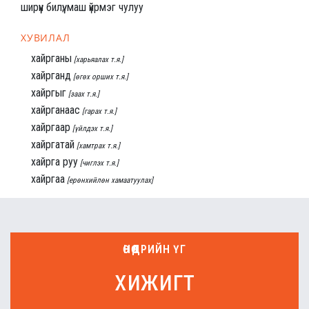
ширүүн билүү; маш үйрмэг чулуу
ХУВИЛАЛ
хайрганы
[харьяалах т.я.]
хайрганд
[өгөх орших т.я.]
хайргыг
[заах т.я.]
хайрганаас
[гарах т.я.]
хайргаар
[үйлдэх т.я.]
хайргатай
[хамтрах т.я.]
хайрга руу
[чиглэх т.я.]
хайргаа
[ерөнхийлөн хамаатуулах]
ӨНӨӨДРИЙН ҮГ
хижигт