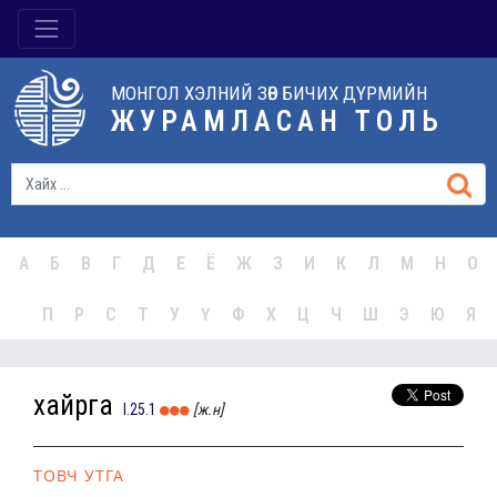
МОНГОЛ ХЭЛНИЙ ЗӨВ БИЧИХ ДҮРМИЙН
ЖУРАМЛАСАН ТОЛЬ
А
Б
В
Г
Д
Е
Ё
Ж
З
И
К
Л
М
Н
О
П
Р
С
Т
У
Ү
Ф
Х
Ц
Ч
Ш
Э
Ю
Я
хайрга
I.25.1
[ж.н]
ТОВЧ УТГА