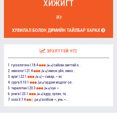
хижигт
[ҮЙ.Ү]
ХУВИЛАЛ БОЛОН ДҮРМИЙН ТАЙЛБАР ХАРАХ
ЭРЭЛТТЭЙ ҮГС
1.
гүзээлзгэнэ
I.18.4
сайхан амттай н...
[ж.н]
2.
эмнэлэг
I.21.4
эмнэх үйл; эмнэ...
[ж.н]
3.
араг
I.22.1
~ савар; ~ яс
[ж.н]
4.
сурга
II.10.1
эрдэм мэдлэг ол...
[үй.ү]
5.
төрөлхтөн
I.20.3
хүн ~
[ж.н]
6.
унага
I.25.1
адуу, хулан, та...
[ж.н]
7.
хэлх
II.7.4
холбож ~, унь ~...
[үй.ү]