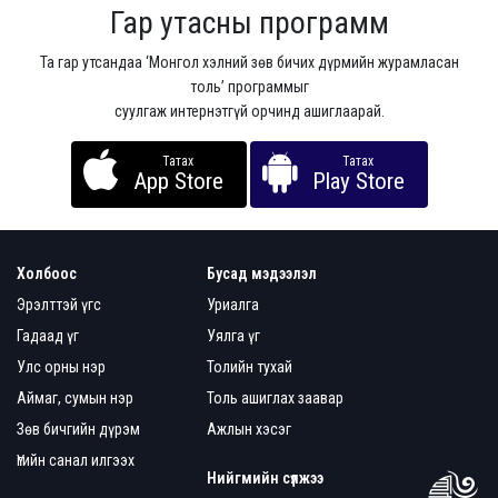
Гар утасны программ
Та гар утсандаа ‘Монгол хэлний зөв бичих дүрмийн журамласан
толь’ программыг
суулгаж интернэтгүй орчинд ашиглаарай.
Татах
Татах
App Store
Play Store
Холбоос
Бусад мэдээлэл
Эрэлттэй үгс
Уриалга
Гадаад үг
Уялга үг
Улс орны нэр
Толийн тухай
Аймаг, сумын нэр
Толь ашиглах заавар
Зөв бичгийн дүрэм
Ажлын хэсэг
Үгийн санал илгээх
Нийгмийн сүлжээ