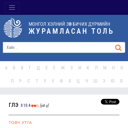
МОНГОЛ ХЭЛНИЙ ЗӨВ БИЧИХ ДҮРМИЙН
ЖУРАМЛАСАН ТОЛЬ
А
Б
В
Г
Д
Е
Ё
Ж
З
И
К
Л
М
Н
О
П
Р
С
Т
У
Ү
Ф
Х
Ц
Ч
Ш
Э
Ю
Я
үглэ
II.10.4
[үй.ү]
ТОВЧ УТГА