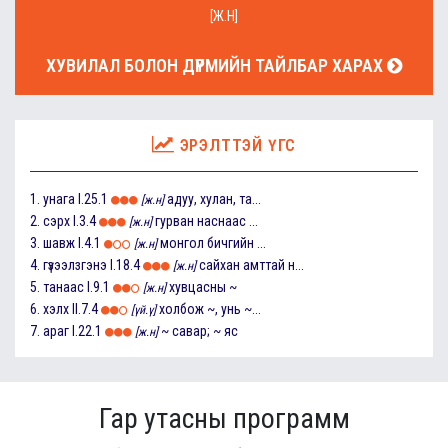
[Ж.Н]
ХУВИЛАЛ БОЛОН ДҮРМИЙН ТАЙЛБАР ХАРАХ
ЭРЭЛТТЭЙ ҮГС
1.
унага
I.25.1
адуу, хулан, та...
[ж.н]
2.
сэрх
I.3.4
гурван наснаас ...
[ж.н]
3.
шавж
I.4.1
монгол бичгийн ...
[ж.н]
4.
гүзээлзгэнэ
I.18.4
сайхан амттай н...
[ж.н]
5.
танаас
I.9.1
хувцасны ~
[ж.н]
6.
хэлх
II.7.4
холбож ~, унь ~...
[үй.ү]
7.
араг
I.22.1
~ савар; ~ яс
[ж.н]
Гар утасны программ