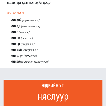
мөлхөж ургадаг нэг зүйл цэцэг
ХУВИЛАЛ
мөлхөөний
[харьяалах т.я.]
мөлхөөнд
[өгөх орших т.я.]
мөлхөөг
[заах т.я.]
мөлхөөнөөс
[гарах т.я.]
мөлхөөгөөр
[үйлдэх т.я.]
мөлхөөтэй
[хамтрах т.я.]
мөлхөө рүү
[чиглэх т.я.]
мөлхөөгөө
[ерөнхийлөн хамаатуулах]
ӨНӨӨДРИЙН ҮГ
няслуур