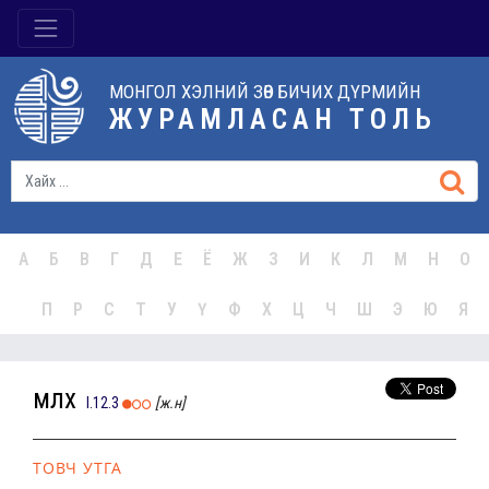
МОНГОЛ ХЭЛНИЙ ЗӨВ БИЧИХ ДҮРМИЙН
ЖУРАМЛАСАН ТОЛЬ
А
Б
В
Г
Д
Е
Ё
Ж
З
И
К
Л
М
Н
О
П
Р
С
Т
У
Ү
Ф
Х
Ц
Ч
Ш
Э
Ю
Я
мөлхөө
I.12.3
[ж.н]
ТОВЧ УТГА