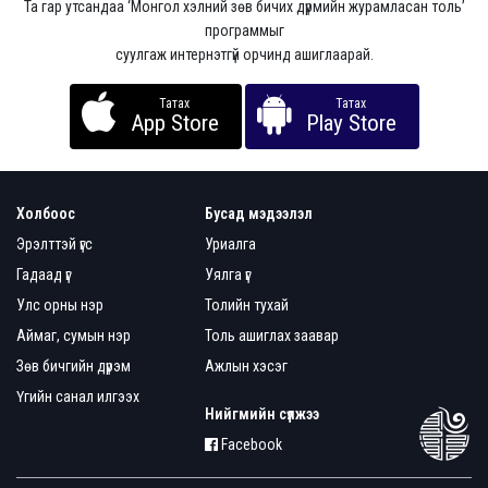
Та гар утсандаа ‘Монгол хэлний зөв бичих дүрмийн журамласан толь’
программыг
суулгаж интернэтгүй орчинд ашиглаарай.
Татах
Татах
App Store
Play Store
Холбоос
Бусад мэдээлэл
Эрэлттэй үгс
Уриалга
Гадаад үг
Уялга үг
Улс орны нэр
Толийн тухай
Аймаг, сумын нэр
Толь ашиглах заавар
Зөв бичгийн дүрэм
Ажлын хэсэг
Үгийн санал илгээх
Нийгмийн сүлжээ
Facebook