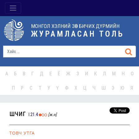
МОНГОЛ ХЭЛНИЙ ЗӨВ БИЧИХ ДҮРМИЙН
ЖУРАМЛАСАН ТОЛЬ
А
Б
В
Г
Д
Е
Ё
Ж
З
И
К
Л
М
Н
О
П
Р
С
Т
У
Ү
Ф
Х
Ц
Ч
Ш
Э
Ю
Я
шүүчиг
I.21.4
[ж.н]
ТОВЧ УТГА