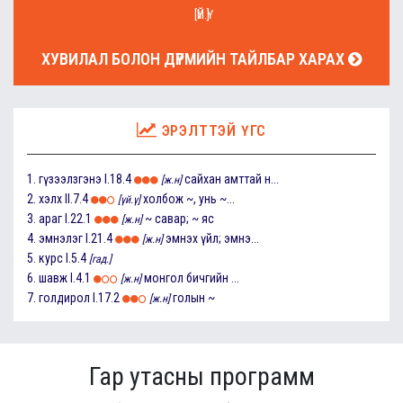
[ҮЙ.Ү]
ХУВИЛАЛ БОЛОН ДҮРМИЙН ТАЙЛБАР ХАРАХ
ЭРЭЛТТЭЙ ҮГС
1.
гүзээлзгэнэ
I.18.4
сайхан амттай н...
[ж.н]
2.
хэлх
II.7.4
холбож ~, унь ~...
[үй.ү]
3.
араг
I.22.1
~ савар; ~ яс
[ж.н]
4.
эмнэлэг
I.21.4
эмнэх үйл; эмнэ...
[ж.н]
5.
курс
I.5.4
[гад.]
6.
шавж
I.4.1
монгол бичгийн ...
[ж.н]
7.
голдирол
I.17.2
голын ~
[ж.н]
Гар утасны программ