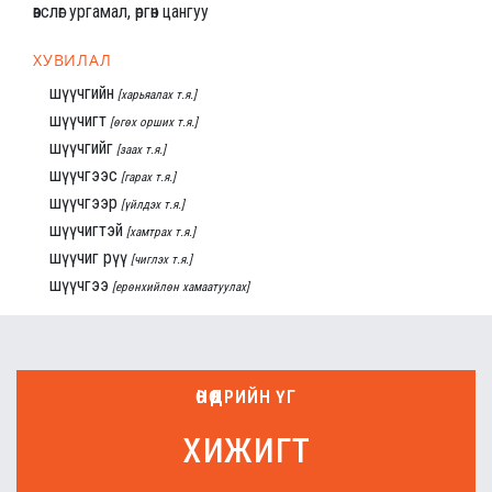
өвслөг ургамал, өргөн цангуу
ХУВИЛАЛ
шүүчгийн
[харьяалах т.я.]
шүүчигт
[өгөх орших т.я.]
шүүчгийг
[заах т.я.]
шүүчгээс
[гарах т.я.]
шүүчгээр
[үйлдэх т.я.]
шүүчигтэй
[хамтрах т.я.]
шүүчиг рүү
[чиглэх т.я.]
шүүчгээ
[ерөнхийлөн хамаатуулах]
ӨНӨӨДРИЙН ҮГ
хижигт