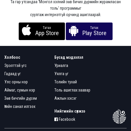
Та гар утсандаа ‘Монгол хэлний зөв бичих дүрмийн журамласан
толь’ программыг
суулгаж интернэтгүй орчинд ашиглаарай.
Татах
Татах
App Store
Play Store
Холбоос
Бусад мэдээлэл
Эрэлттэй үгс
Уриалга
Гадаад үг
Уялга үг
Улс орны нэр
Толийн тухай
Аймаг, сумын нэр
Толь ашиглах заавар
Зөв бичгийн дүрэм
Ажлын хэсэг
Үгийн санал илгээх
Нийгмийн сүлжээ
Facebook