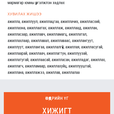
мармагар юмны үргэлжлэн хөдлөх
ХУВИЛАХ ЖИШЭЭ
ажилла, ажиллуул, ажиллацгаа, ажиллачих, ажилласхий,
ажиллазна, ажиллаатах; ажиллаж, ажиллаад, ажиллан,
ажилласаар, ажиллавч, ажилламагц, ажиллатал,
ажиллахлаар, ажиллавал, ажиллаваас, ажиллангуут,
ажиллуут, ажиллангаа, ажиллалгүй, ажиллая, ажилласугай,
ажиллаарай, ажиллаач, ажиллагтун, ажиллуузай,
ажиллатугай, ажиллаасай; ажилласан, ажилладаг, ажиллах,
ажиллагч, ажилламаар, ажиллахуйц, ажиллууштай,
ажиллана, ажиллажээ, ажиллав, ажиллалаа
ӨНӨӨДРИЙН ҮГ
хижигт