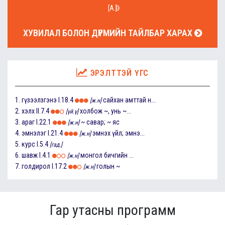
[А.Ө]
ХУВИЛАЛ БОЛОН ДҮРМИЙН ТАЙЛБАР ХАРАХ
ЭРЭЛТТЭЙ ҮГС
1.
гүзээлзгэнэ
I.18.4
сайхан амттай н...
[ж.н]
2.
хэлх
II.7.4
холбож ~, унь ~...
[үй.ү]
3.
араг
I.22.1
~ савар; ~ яс
[ж.н]
4.
эмнэлэг
I.21.4
эмнэх үйл; эмнэ...
[ж.н]
5.
курс
I.5.4
[гад.]
6.
шавж
I.4.1
монгол бичгийн ...
[ж.н]
7.
голдирол
I.17.2
голын ~
[ж.н]
Гар утасны программ