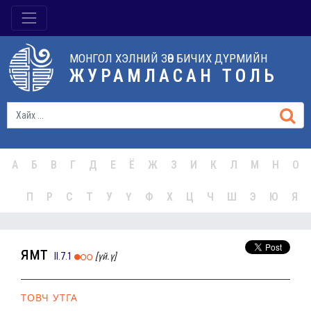
МОНГОЛ ХЭЛНИЙ ЗӨВ БИЧИХ ДҮРМИЙН
ЖУРАМЛАСАН ТОЛЬ
А
Б
В
Г
Д
Е
Ё
Ж
З
И
К
Л
М
Н
О
П
Р
С
Т
У
Ү
Ф
Х
Ц
Ч
Ш
Э
Ю
Я
ямт
II.7.1
[үй.ү]
ТОВЧ УТГА