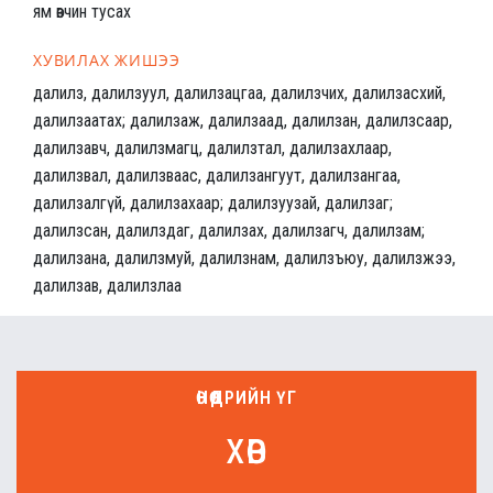
ям өвчин тусах
ХУВИЛАХ ЖИШЭЭ
далилз, далилзуул, далилзацгаа, далилзчих, далилзасхий,
далилзаатах; далилзаж, далилзаад, далилзан, далилзсаар,
далилзавч, далилзмагц, далилзтал, далилзахлаар,
далилзвал, далилзваас, далилзангуут, далилзангаа,
далилзалгүй, далилзахаар; далилзуузай, далилзаг;
далилзсан, далилздаг, далилзах, далилзагч, далилзам;
далилзана, далилзмуй, далилзнам, далилзъюу, далилзжээ,
далилзав, далилзлаа
ӨНӨӨДРИЙН ҮГ
хөв