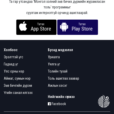
Та гар утсандаа ‘Монгол хэлний зөв бичих дүрмийн журамласан
толь’ программыг
суулгаж интернэтгүй орчинд ашиглаарай.
Татах
Татах
App Store
Play Store
Холбоос
Бусад мэдээлэл
Эрэлттэй үгс
Уриалга
Гадаад үг
Уялга үг
Улс орны нэр
Толийн тухай
Аймаг, сумын нэр
Толь ашиглах заавар
Зөв бичгийн дүрэм
Ажлын хэсэг
Үгийн санал илгээх
Нийгмийн сүлжээ
Facebook