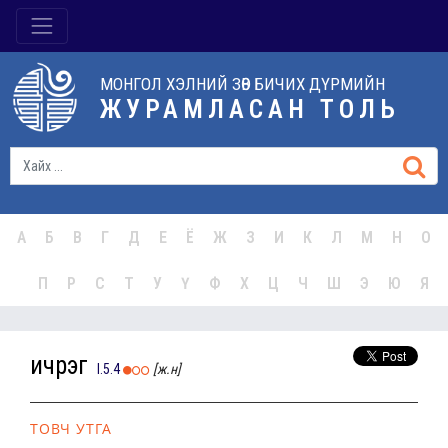
МОНГОЛ ХЭЛНИЙ ЗӨВ БИЧИХ ДҮРМИЙН
ЖУРАМЛАСАН ТОЛЬ
А
Б
В
Г
Д
Е
Ё
Ж
З
И
К
Л
М
Н
О
П
Р
С
Т
У
Ү
Ф
Х
Ц
Ч
Ш
Э
Ю
Я
ичрэг
I.5.4
[ж.н]
ТОВЧ УТГА