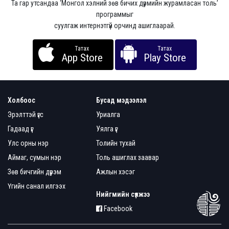
Та гар утсандаа ‘Монгол хэлний зөв бичих дүрмийн журамласан толь’
программыг
суулгаж интернэтгүй орчинд ашиглаарай.
Татах
Татах
App Store
Play Store
Холбоос
Бусад мэдээлэл
Эрэлттэй үгс
Уриалга
Гадаад үг
Уялга үг
Улс орны нэр
Толийн тухай
Аймаг, сумын нэр
Толь ашиглах заавар
Зөв бичгийн дүрэм
Ажлын хэсэг
Үгийн санал илгээх
Нийгмийн сүлжээ
Facebook