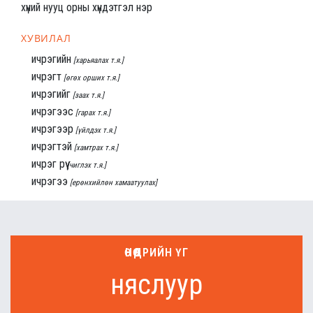
хүний нууц орны хүндэтгэл нэр
ХУВИЛАЛ
ичрэгийн
[харьяалах т.я.]
ичрэгт
[өгөх орших т.я.]
ичрэгийг
[заах т.я.]
ичрэгээс
[гарах т.я.]
ичрэгээр
[үйлдэх т.я.]
ичрэгтэй
[хамтрах т.я.]
ичрэг рүү
[чиглэх т.я.]
ичрэгээ
[ерөнхийлөн хамаатуулах]
ӨНӨӨДРИЙН ҮГ
няслуур