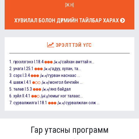
[Ж.Н]
ХУВИЛАЛ БОЛОН ДҮРМИЙН ТАЙЛБАР ХАРАХ
ЭРЭЛТТЭЙ ҮГС
1.
гүзээлзгэнэ
I.18.4
сайхан амттай н...
[ж.н]
2.
унага
I.25.1
адуу, хулан, та...
[ж.н]
3.
сэрх
I.3.4
гурван наснаас ...
[ж.н]
4.
шавж
I.4.1
монгол бичгийн ...
[ж.н]
5.
төлөв
I.5.3
янз байдал
[ж.н]
6.
хуйл
II.4.1
юмыг нэг талаас...
[үй.ү]
7.
сурвалжилга
I.18.1
сурвалжлан олж ...
[ж.н]
Гар утасны программ