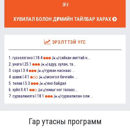
[ҮЙ.Ү]
ХУВИЛАЛ БОЛОН ДҮРМИЙН ТАЙЛБАР ХАРАХ
ЭРЭЛТТЭЙ ҮГС
1.
гүзээлзгэнэ
I.18.4
сайхан амттай н...
[ж.н]
2.
унага
I.25.1
адуу, хулан, та...
[ж.н]
3.
сэрх
I.3.4
гурван наснаас ...
[ж.н]
4.
шавж
I.4.1
монгол бичгийн ...
[ж.н]
5.
төлөв
I.5.3
янз байдал
[ж.н]
6.
хуйл
II.4.1
юмыг нэг талаас...
[үй.ү]
7.
сурвалжилга
I.18.1
сурвалжлан олж ...
[ж.н]
Гар утасны программ