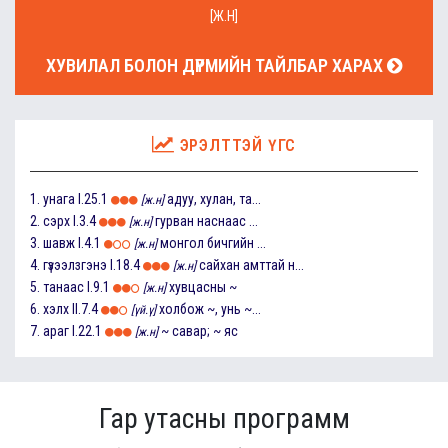
[Ж.Н]
ХУВИЛАЛ БОЛОН ДҮРМИЙН ТАЙЛБАР ХАРАХ
ЭРЭЛТТЭЙ ҮГС
1.
унага
I.25.1
адуу, хулан, та...
[ж.н]
2.
сэрх
I.3.4
гурван наснаас ...
[ж.н]
3.
шавж
I.4.1
монгол бичгийн ...
[ж.н]
4.
гүзээлзгэнэ
I.18.4
сайхан амттай н...
[ж.н]
5.
танаас
I.9.1
хувцасны ~
[ж.н]
6.
хэлх
II.7.4
холбож ~, унь ~...
[үй.ү]
7.
араг
I.22.1
~ савар; ~ яс
[ж.н]
Гар утасны программ