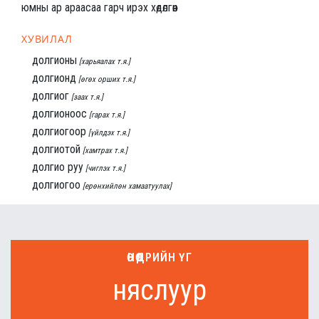
юмны ар араасаа гарч ирэх хөдөлгөөн
ХУВИЛАЛ
долгионы
[харьяалах т.я.]
долгионд
[өгөх орших т.я.]
долгиог
[заах т.я.]
долгионоос
[гарах т.я.]
долгиогоор
[үйлдэх т.я.]
долгиотой
[хамтрах т.я.]
долгио руу
[чиглэх т.я.]
долгиогоо
[ерөнхийлөн хамаатуулах]
ӨНӨӨДРИЙН ҮГ
няслуур