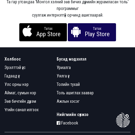
Та гар утсандаа ‘Монгол хэлний зөв бичих дүрмийн журамласан толь’
программыг
суулгаж интернэтгүй орчинд ашиглаарай.
Татах
Татах
App Store
Play Store
Холбоос
Бусад мэдээлэл
Эрэлттэй үгс
Уриалга
Гадаад үг
Уялга үг
Улс орны нэр
Толийн тухай
Аймаг, сумын нэр
Толь ашиглах заавар
Зөв бичгийн дүрэм
Ажлын хэсэг
Үгийн санал илгээх
Нийгмийн сүлжээ
Facebook