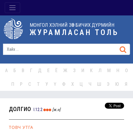
МОНГОЛ ХЭЛНИЙ ЗӨВ БИЧИХ ДҮРМИЙН
ЖУРАМЛАСАН ТОЛЬ
А
Б
В
Г
Д
Е
Ё
Ж
З
И
К
Л
М
Н
О
П
Р
С
Т
У
Ү
Ф
Х
Ц
Ч
Ш
Э
Ю
Я
долгио
I.12.2
[ж.н]
ТОВЧ УТГА