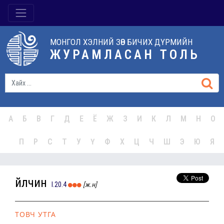
МОНГОЛ ХЭЛНИЙ ЗӨВ БИЧИХ ДҮРМИЙН
ЖУРАМЛАСАН ТОЛЬ
А
Б
В
Г
Д
Е
Ё
Ж
З
И
К
Л
М
Н
О
П
Р
С
Т
У
Ү
Ф
Х
Ц
Ч
Ш
Э
Ю
Я
үйлчин
I.20.4
[ж.н]
ТОВЧ УТГА