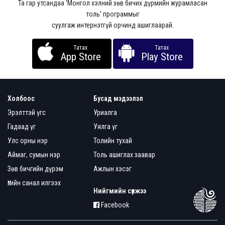
Та гар утсандаа ‘Монгол хэлний зөв бичих дүрмийн журамласан
толь’ программыг
суулгаж интернэтгүй орчинд ашиглаарай.
Татах
Татах
App Store
Play Store
Холбоос
Бусад мэдээлэл
Эрэлттэй үгс
Уриалга
Гадаад үг
Уялга үг
Улс орны нэр
Толийн тухай
Аймаг, сумын нэр
Толь ашиглах заавар
Зөв бичгийн дүрэм
Ажлын хэсэг
Үгийн санал илгээх
Нийгмийн сүлжээ
Facebook