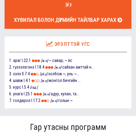
[ҮЙ.Ү]
ХУВИЛАЛ БОЛОН ДҮРМИЙН ТАЙЛБАР ХАРАХ
ЭРЭЛТТЭЙ ҮГС
1.
араг
I.22.1
~ савар; ~ яс
[ж.н]
2.
гүзээлзгэнэ
I.18.4
сайхан амттай н...
[ж.н]
3.
хэлх
II.7.4
холбож ~, унь ~...
[үй.ү]
4.
шавж
I.4.1
монгол бичгийн ...
[ж.н]
5.
курс
I.5.4
[гад.]
6.
унага
I.25.1
адуу, хулан, та...
[ж.н]
7.
голдирол
I.17.2
голын ~
[ж.н]
Гар утасны программ