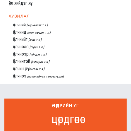
үйл хийдэг хүн
ХУВИЛАЛ
үйлчний
[харьяалах т.я.]
үйлчинд
[өгөх орших т.я.]
үйлчнийг
[заах т.я.]
үйлчнээс
[гарах т.я.]
үйлчнээр
[үйлдэх т.я.]
үйлчинтэй
[хамтрах т.я.]
үйлчин рүү
[чиглэх т.я.]
үйлчнээ
[ерөнхийлөн хамаатуулах]
ӨНӨӨДРИЙН ҮГ
цөрдгөнө