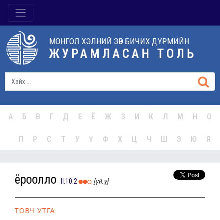
МОНГОЛ ХЭЛНИЙ ЗӨВ БИЧИХ ДҮРМИЙН
ЖУРАМЛАСАН ТОЛЬ
А
Б
В
Г
Д
Е
Ё
Ж
З
И
К
Л
М
Н
О
П
Р
С
Т
У
Ү
Ф
Х
Ц
Ч
Ш
Э
Ю
Я
ёроолло
II.10.2
[үй.ү]
ТОВЧ УТГА