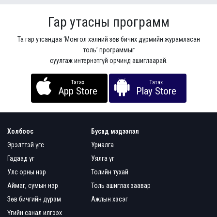
Гар утасны программ
Та гар утсандаа ‘Монгол хэлний зөв бичих дүрмийн журамласан
толь’ программыг
суулгаж интернэтгүй орчинд ашиглаарай.
Татах
Татах
App Store
Play Store
Холбоос
Бусад мэдээлэл
Эрэлттэй үгс
Уриалга
Гадаад үг
Уялга үг
Улс орны нэр
Толийн тухай
Аймаг, сумын нэр
Толь ашиглах заавар
Зөв бичгийн дүрэм
Ажлын хэсэг
Үгийн санал илгээх