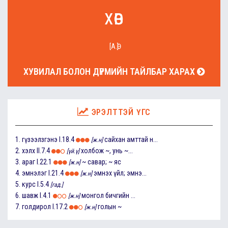
хөв
[А.Ө]
ХУВИЛАЛ БОЛОН ДҮРМИЙН ТАЙЛБАР ХАРАХ
ЭРЭЛТТЭЙ ҮГС
1.
гүзээлзгэнэ
I.18.4
сайхан амттай н...
[ж.н]
2.
хэлх
II.7.4
холбож ~, унь ~...
[үй.ү]
3.
араг
I.22.1
~ савар; ~ яс
[ж.н]
4.
эмнэлэг
I.21.4
эмнэх үйл; эмнэ...
[ж.н]
5.
курс
I.5.4
[гад.]
6.
шавж
I.4.1
монгол бичгийн ...
[ж.н]
7.
голдирол
I.17.2
голын ~
[ж.н]