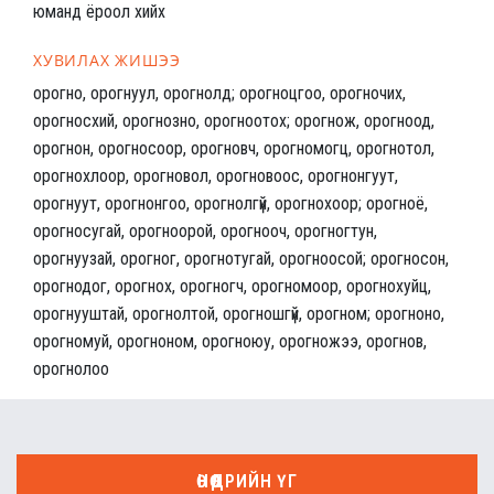
юманд ёроол хийх
ХУВИЛАХ ЖИШЭЭ
орогно, орогнуул, орогнолд; орогноцгоо, орогночих,
орогносхий, орогнозно, орогноотох; орогнож, орогноод,
орогнон, орогносоор, орогновч, орогномогц, орогнотол,
орогнохлоор, орогновол, орогновоос, орогнонгуут,
орогнуут, орогнонгоо, орогнолгүй, орогнохоор; орогноё,
орогносугай, орогноорой, орогнооч, орогногтун,
орогнуузай, орогног, орогнотугай, орогноосой; орогносон,
орогнодог, орогнох, орогногч, орогномоор, орогнохуйц,
орогнууштай, орогнолтой, орогношгүй, орогном; орогноно,
орогномуй, орогноном, орогноюу, орогножээ, орогнов,
орогнолоо
ӨНӨӨДРИЙН ҮГ