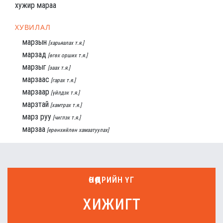
хужир мараа
ХУВИЛАЛ
марзын
[харьяалах т.я.]
марзад
[өгөх орших т.я.]
марзыг
[заах т.я.]
марзаас
[гарах т.я.]
марзаар
[үйлдэх т.я.]
марзтай
[хамтрах т.я.]
марз руу
[чиглэх т.я.]
марзаа
[ерөнхийлөн хамаатуулах]
ӨНӨӨДРИЙН ҮГ
хижигт