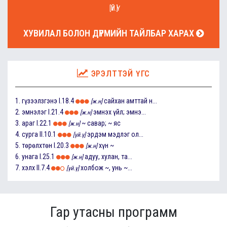
[ҮЙ.Ү]
ХУВИЛАЛ БОЛОН ДҮРМИЙН ТАЙЛБАР ХАРАХ
ЭРЭЛТТЭЙ ҮГС
1.
гүзээлзгэнэ
I.18.4
сайхан амттай н...
[ж.н]
2.
эмнэлэг
I.21.4
эмнэх үйл; эмнэ...
[ж.н]
3.
араг
I.22.1
~ савар; ~ яс
[ж.н]
4.
сурга
II.10.1
эрдэм мэдлэг ол...
[үй.ү]
5.
төрөлхтөн
I.20.3
хүн ~
[ж.н]
6.
унага
I.25.1
адуу, хулан, та...
[ж.н]
7.
хэлх
II.7.4
холбож ~, унь ~...
[үй.ү]
Гар утасны программ