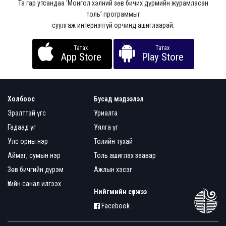
Та гар утсандаа ‘Монгол хэлний зөв бичих дүрмийн журамласан
толь’ программыг
суулгаж интернэтгүй орчинд ашиглаарай.
Татах
Татах
App Store
Play Store
Холбоос
Бусад мэдээлэл
Эрэлттэй үгс
Уриалга
Гадаад үг
Уялга үг
Улс орны нэр
Толийн тухай
Аймаг, сумын нэр
Толь ашиглах заавар
Зөв бичгийн дүрэм
Ажлын хэсэг
Үгийн санал илгээх
Нийгмийн сүлжээ
Facebook