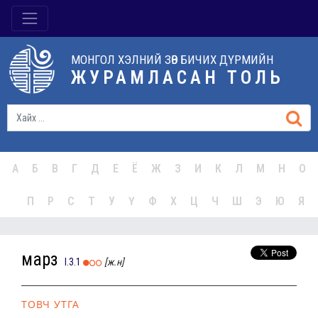
МОНГОЛ ХЭЛНИЙ ЗӨВ БИЧИХ ДҮРМИЙН
ЖУРАМЛАСАН ТОЛЬ
А
Б
В
Г
Д
Е
Ё
Ж
З
И
К
Л
М
Н
О
П
Р
С
Т
У
Ү
Ф
Х
Ц
Ч
Ш
Э
Ю
Я
марз
I.3.1
[ж.н]
ТОВЧ УТГА