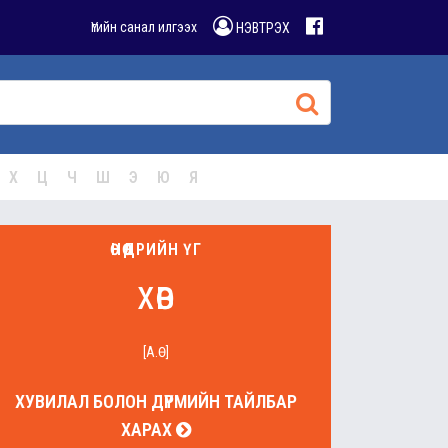
Үгийн санал илгээх
НЭВТРЭХ
Х
Ц
Ч
Ш
Э
Ю
Я
ӨНӨӨДРИЙН ҮГ
хөв
[А.Ө]
ХУВИЛАЛ БОЛОН ДҮРМИЙН ТАЙЛБАР
ХАРАХ