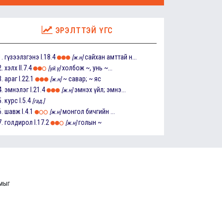
ЭРЭЛТТЭЙ ҮГС
1.
гүзээлзгэнэ
I.18.4
сайхан амттай н...
[ж.н]
2.
хэлх
II.7.4
холбож ~, унь ~...
[үй.ү]
3.
араг
I.22.1
~ савар; ~ яс
[ж.н]
4.
эмнэлэг
I.21.4
эмнэх үйл; эмнэ...
[ж.н]
5.
курс
I.5.4
[гад.]
6.
шавж
I.4.1
монгол бичгийн ...
[ж.н]
7.
голдирол
I.17.2
голын ~
[ж.н]
ммыг