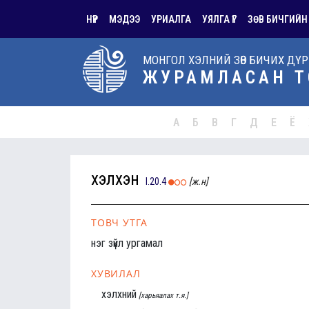
НҮҮР
МЭДЭЭ
УРИАЛГА
УЯЛГА ҮГ
ЗӨВ БИЧГИЙН
МОНГОЛ ХЭЛНИЙ ЗӨВ БИЧИХ ДҮ
ЖУРАМЛАСАН Т
А
Б
В
Г
Д
Е
Ё
хэлхэн
I.20.4
[ж.н]
ТОВЧ УТГА
нэг зүйл ургамал
ХУВИЛАЛ
хэлхний
[харьяалах т.я.]