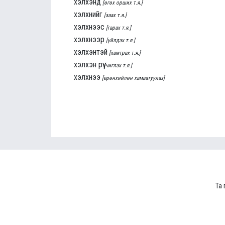
хэлхэнд
[өгөх орших т.я.]
хэлхнийг
[заах т.я.]
хэлхнээс
[гарах т.я.]
хэлхнээр
[үйлдэх т.я.]
хэлхэнтэй
[хамтрах т.я.]
хэлхэн рүү
[чиглэх т.я.]
хэлхнээ
[ерөнхийлөн хамаатуулах]
Та 