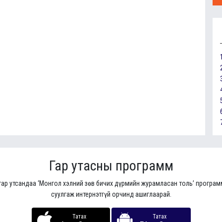
Гар утасны программ
гар утсандаа ‘Монгол хэлний зөв бичих дүрмийн журамласан толь’ програ
суулгаж интернэтгүй орчинд ашиглаарай.
Татах
Татах