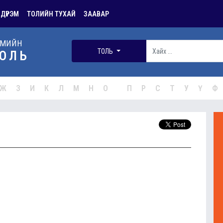
 ДҮРЭМ
ТОЛИЙН ТУХАЙ
ЗААВАР
РМИЙН
ТОЛЬ
ОЛЬ
Ж
З
И
К
Л
М
Н
О
П
Р
С
Т
У
Ү
Ф