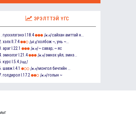
ЭРЭЛТТЭЙ ҮГС
1.
гүзээлзгэнэ
I.18.4
сайхан амттай н...
[ж.н]
2.
хэлх
II.7.4
холбож ~, унь ~...
[үй.ү]
3.
араг
I.22.1
~ савар; ~ яс
[ж.н]
4.
эмнэлэг
I.21.4
эмнэх үйл; эмнэ...
[ж.н]
5.
курс
I.5.4
[гад.]
6.
шавж
I.4.1
монгол бичгийн ...
[ж.н]
7.
голдирол
I.17.2
голын ~
[ж.н]
ммыг