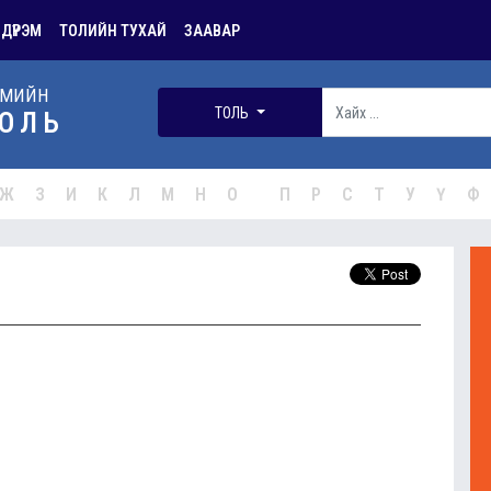
 ДҮРЭМ
ТОЛИЙН ТУХАЙ
ЗААВАР
РМИЙН
ТОЛЬ
ОЛЬ
Ж
З
И
К
Л
М
Н
О
П
Р
С
Т
У
Ү
Ф