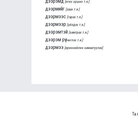
дээрэмд
[өгөх орших т.я.]
дээрмийг
[заах т.я.]
дээрмээс
[гарах т.я.]
дээрмээр
[үйлдэх т.я.]
дээрэмтэй
[хамтрах т.я.]
дээрэм рүү
[чиглэх т.я.]
дээрмээ
[ерөнхийлөн хамаатуулах]
Та 