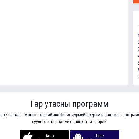
Гар утасны программ
гар утсандаа ‘Монгол хэлний зөв бичих дүрмийн журамласан толь’ програ
суулгаж интернэтгүй орчинд ашиглаарай.
Татах
Татах