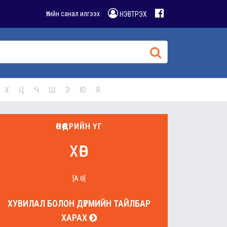
Үгийн санал илгээх
НЭВТРЭХ
Х
Ц
Ч
Ш
Э
Ю
Я
ӨНӨӨДРИЙН ҮГ
хөв
[А.Ө]
ХУВИЛАЛ БОЛОН ДҮРМИЙН ТАЙЛБАР
ХАРАХ