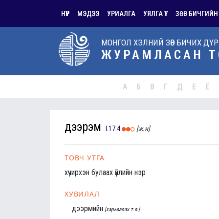
НҮҮР
МЭДЭЭ
УРИАЛГА
УЯЛГА ҮГ
ЗӨВ БИЧГИЙН
МОНГОЛ ХЭЛНИЙ ЗӨВ БИЧИХ ДҮ
ЖУРАМЛАСАН Т
А
Б
В
Г
Д
Е
Ё
дээрэм
I.17.4
[ж.н]
ТОВЧ УТГА
хүчирхэн булаах үйлийн нэр
ХУВИЛАЛ
дээрмийн
[харьяалах т.я.]