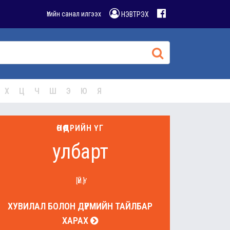
Үгийн санал илгээх
НЭВТРЭХ
Х
Ц
Ч
Ш
Э
Ю
Я
ӨНӨӨДРИЙН ҮГ
улбарт
[ҮЙ.Ү]
ХУВИЛАЛ БОЛОН ДҮРМИЙН ТАЙЛБАР
ХАРАХ