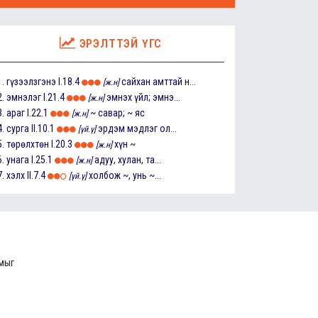
ЭРЭЛТТЭЙ ҮГС
1.
гүзээлзгэнэ
I.18.4
сайхан амттай н...
[ж.н]
2.
эмнэлэг
I.21.4
эмнэх үйл; эмнэ...
[ж.н]
3.
араг
I.22.1
~ савар; ~ яс
[ж.н]
4.
сурга
II.10.1
эрдэм мэдлэг ол...
[үй.ү]
5.
төрөлхтөн
I.20.3
хүн ~
[ж.н]
6.
унага
I.25.1
адуу, хулан, та...
[ж.н]
7.
хэлх
II.7.4
холбож ~, унь ~...
[үй.ү]
ммыг