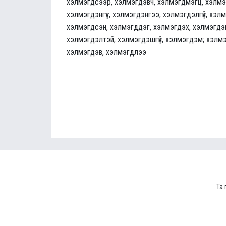
хэлмэгдсээр, хэлмэгдэвч, хэлмэгдмэгц, хэлмэ
хэлмэгдэнгүүт, хэлмэгдэнгээ, хэлмэгдэлгүй, хэл
хэлмэгдсэн, хэлмэгддэг, хэлмэгдэх, хэлмэгдэгч
хэлмэгдэлтэй, хэлмэгдэшгүй, хэлмэгдэм; хэлмэ
хэлмэгдэв, хэлмэгдлээ
Та 