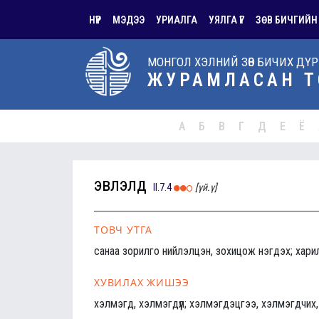
НҮҮР
МЭДЭЭ
УРИАЛГА
УЯЛГА ҮГ
ЗӨВ БИЧГИЙН
МОНГОЛ ХЭЛНИЙ ЗӨВ БИЧИХ ДҮ
ЖУРАМЛАСАН Т
А
Б
В
Г
Д
Е
Ё
эвлэлд
II.7.4
[үй.ү]
ТОВЧ УТГА
санаа зорилго нийлэлцэн, зохицож нэгдэх; хари
ХУВИЛАХ ЖИШЭЭ
хэлмэгд, хэлмэгдүүл; хэлмэгдэцгээ, хэлмэгдчи