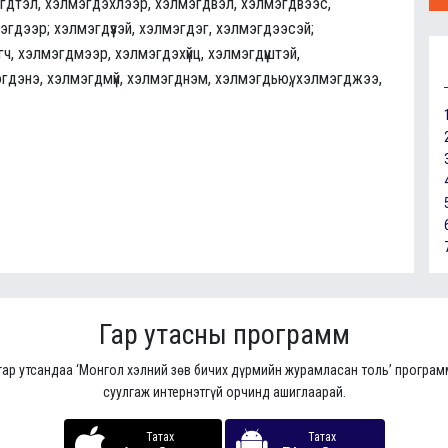
гдтэл, хэлмэгдэхлээр, хэлмэгдвэл, хэлмэгдвээс,
мэгдээр; хэлмэгдүүзэй, хэлмэгдэг, хэлмэгдээсэй;
, хэлмэгдмээр, хэлмэгдэхүйц, хэлмэгдүүштэй,
гдэнэ, хэлмэгдмүй, хэлмэгднэм, хэлмэгдьюү, хэлмэгджээ,
Гар утасны программ
гар утсандаа ‘Монгол хэлний зөв бичих дүрмийн журамласан толь’ програ
суулгаж интернэтгүй орчинд ашиглаарай.
Татах
Татах