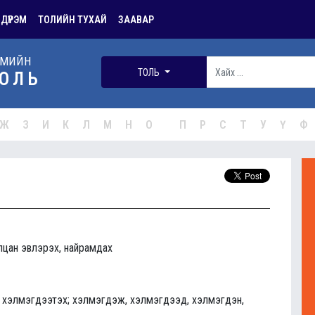
 ДҮРЭМ
ТОЛИЙН ТУХАЙ
ЗААВАР
РМИЙН
ТОЛЬ
ОЛЬ
Ж
З
И
К
Л
М
Н
О
П
Р
С
Т
У
Ү
Ф
лцан эвлэрэх, найрамдах
х, хэлмэгдээтэх; хэлмэгдэж, хэлмэгдээд, хэлмэгдэн,